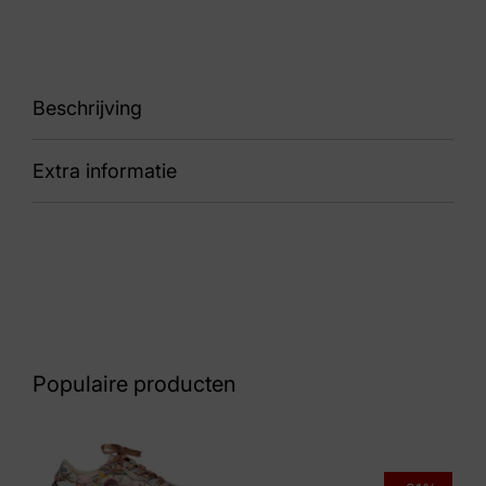
Beschrijving
Extra informatie
90 51.003.1855 Daisy H
Nummer
62 12 9690
Kleur
Rood/Bordeaux
Populaire producten
Maat
38, 39, 39½, 40