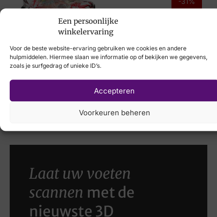
Merk
-31%
Footnotes
Een persoonlijke
Laura Vita
winkelervaring
Artikelnummer
€
114,95
Voor de beste website-ervaring gebruiken we cookies en andere
51.003.1855 Daisy H
hulpmiddelen. Hiermee slaan we informatie op of bekijken we gegevens,
zoals je surfgedrag of unieke ID’s.
Breedtemaat
H
Accepteren
Hispanitas
€
129,95
€
89,95
Voorkeuren beheren
Laat uw voeten
scannen
met de
nieuwste 3D