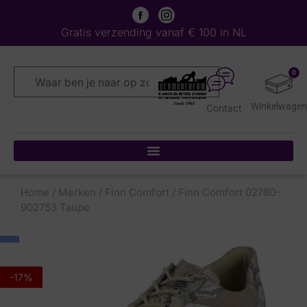
Gratis verzending vanaf € 100 in NL
0
Contact
Home
/
Merken
/
Finn Comfort
/ Finn Comfort 02780-
902753 Taupe
-17%