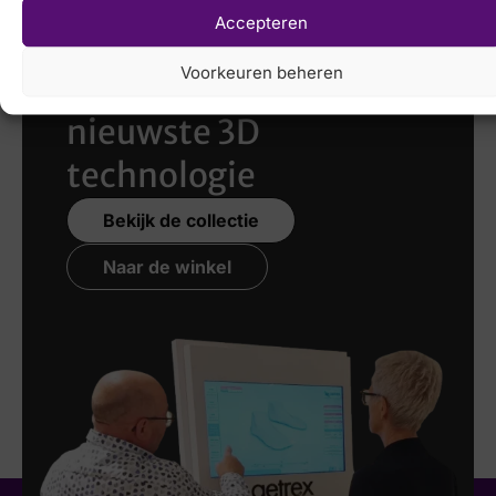
Accepteren
Laat uw voeten
Voorkeuren beheren
scannen
met de
nieuwste 3D
technologie
Bekijk de collectie
Naar de winkel