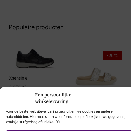
Nummer
60 17 7861
Populaire producten
Maat
5½
Merk
-29%
Finn Comfort
Artikelnummer
Xsensible
02780-902753
€
259,95
Een persoonlijke
Remonte
winkelervaring
€
69,95
€
49,95
Voor de beste website-ervaring gebruiken we cookies en andere
hulpmiddelen. Hiermee slaan we informatie op of bekijken we gegevens,
zoals je surfgedrag of unieke ID’s.