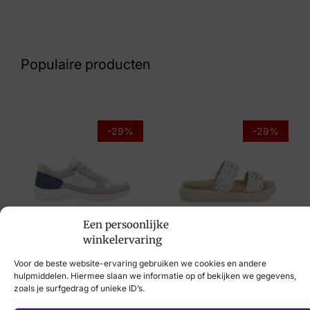
Kleur
Roze Suede
Populaire producten
Maat
39, 40, 41
Merk
-29%
-29%
Finn Comfort
Artikelnummer
02640 – 834108 Grenada Rose
Een persoonlijke
Remonte
Remonte
winkelervaring
€
84,95
€
59,95
€
69,95
€
49,95
Voor de beste website-ervaring gebruiken we cookies en andere
hulpmiddelen. Hiermee slaan we informatie op of bekijken we gegevens,
zoals je surfgedrag of unieke ID’s.