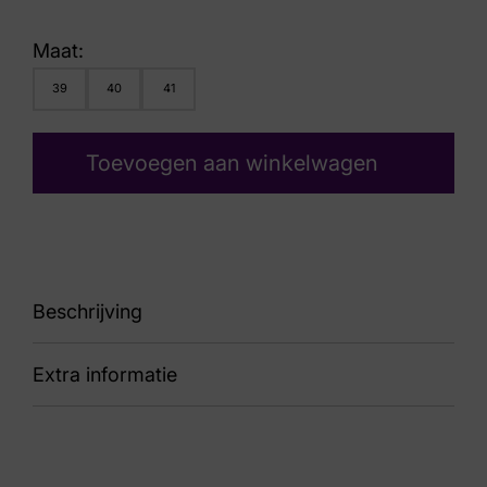
Maat:
39
40
41
Toevoegen aan winkelwagen
Beschrijving
Extra informatie
91 02640 – 834108 Grenada Rose
Nummer
69 35 1128