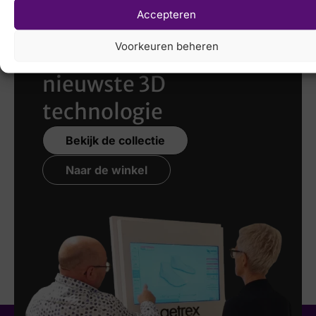
Accepteren
Laat uw voeten
Voorkeuren beheren
scannen
met de
nieuwste 3D
technologie
Bekijk de collectie
Naar de winkel