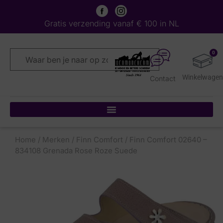
Gratis verzending vanaf € 100 in NL
0
Contact
Home
/
Merken
/
Finn Comfort
/ Finn Comfort 02640 –
834108 Grenada Rose Roze Suede