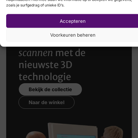
K
zoals je surfgedrag of unieke ID’s.
Accepteren
Voorkeuren beheren
Laat uw voeten
scannen
met de
nieuwste 3D
technologie
Bekijk de collectie
Naar de winkel