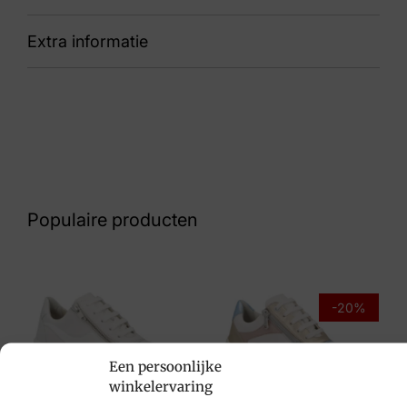
Extra informatie
88 6295 608 1175 K
Kleur
Groen Suede
Nummer
60 31 8667
Populaire producten
Maat
4, 5½
Merk
-20%
Durea
Een persoonlijke
Artikelnummer
winkelervaring
6295 608 1175 K