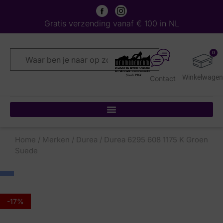
Gratis verzending vanaf € 100 in NL
0
Contact
Home
/
Merken
/
Durea
/ Durea 6295 608 1175 K Groen
Suede
-17%