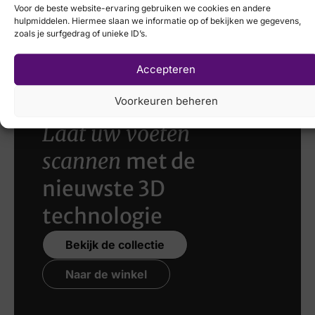
Voor de beste website-ervaring gebruiken we cookies en andere
Solidus
Solidus
hulpmiddelen. Hiermee slaan we informatie op of bekijken we gegevens,
zoals je surfgedrag of unieke ID’s.
€
214,95
€
199,95
€
159,95
Accepteren
Voorkeuren beheren
Laat uw voeten
scannen
met de
nieuwste 3D
technologie
Bekijk de collectie
Naar de winkel