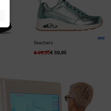
Skechers
€
99,95
€
59,95