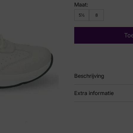
Maat:
5½
8
To
Beschrijving
Extra informatie
89 6289 604 1507 G
Kleur
Wit
Nummer
60 