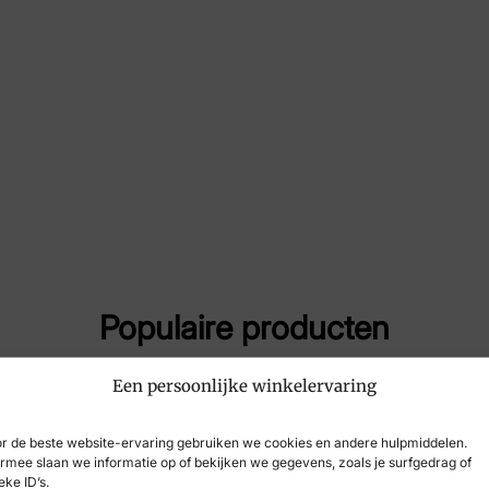
Maat
5½,
Merk
Du
Artikelnummer
628
Populaire producten
Een persoonlijke winkelervaring
r de beste website-ervaring gebruiken we cookies en andere hulpmiddelen.
rmee slaan we informatie op of bekijken we gegevens, zoals je surfgedrag of
eke ID’s.