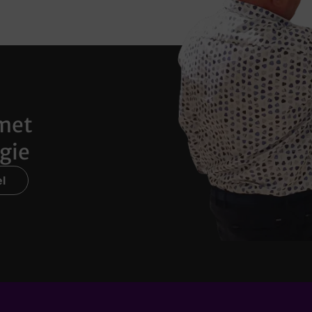
met
gie
l