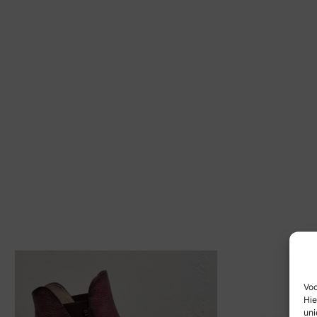
Voo
Hie
uni