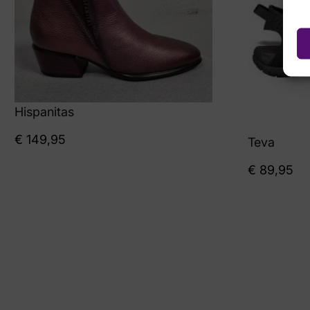
Hispanitas
€
149,95
Teva
€
89,95