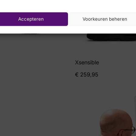
Accepteren
Voorkeuren beheren
Xsensible
€
259,95