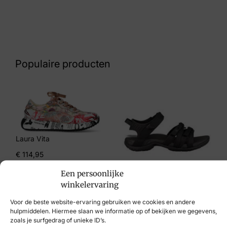
Kleur
Zwart
Nummer
60 10 6536
Populaire producten
Maat
38
Merk
DL Sport
Laura Vita
Artikelnummer
€
114,95
5437
Een persoonlijke
Teva
winkelervaring
€
89,95
Voor de beste website-ervaring gebruiken we cookies en andere
hulpmiddelen. Hiermee slaan we informatie op of bekijken we gegevens,
zoals je surfgedrag of unieke ID’s.