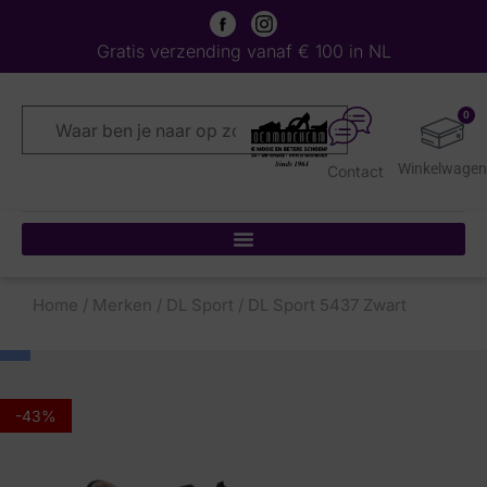
Gratis verzending vanaf € 100 in NL
0
Contact
Home
/
Merken
/
DL Sport
/ DL Sport 5437 Zwart
-43%