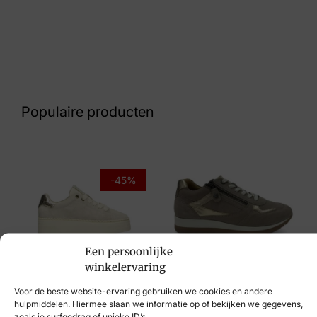
Nummer
62 17 9895
Kleur
Taupe
Populaire producten
Maat
37, 38, 39, 40, 41
Merk
-45%
Bull Boxer
Artikelnummer
Een persoonlijke
6NU0251401 3800
Post Xchange
winkelervaring
Helioform
€
109,95
€
59,95
Voor de beste website-ervaring gebruiken we cookies en andere
€
149,95
hulpmiddelen. Hiermee slaan we informatie op of bekijken we gegevens,
zoals je surfgedrag of unieke ID’s.