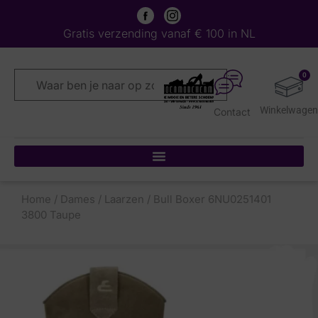
Gratis verzending vanaf € 100 in NL
0
Contact
Home
/
Dames
/
Laarzen
/ Bull Boxer 6NU0251401
3800 Taupe