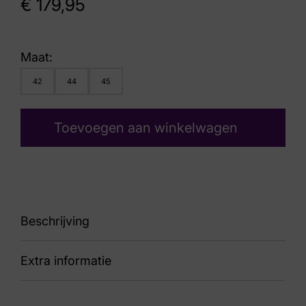
€
179,95
Maat:
42
44
45
Toevoegen aan winkelwagen
Beschrijving
Extra informatie
89 Dakota Grey Leather 15.1642.02-K07 H