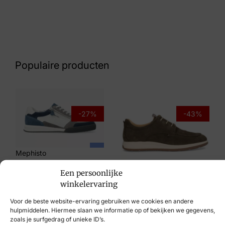
Kleur
Grijs suede
Nummer
43 15 9272
Populaire producten
Maat
42, 43, 44, 45
Merk
-27%
-43%
Australian
Artikelnummer
Mephisto
Dakota Grey Leather 15.1642.02-K07 H
€
204,95
€
149,95
Een persoonlijke
Berkelmans
winkelervaring
€
139,95
€
79,95
Voor de beste website-ervaring gebruiken we cookies en andere
hulpmiddelen. Hiermee slaan we informatie op of bekijken we gegevens,
zoals je surfgedrag of unieke ID’s.