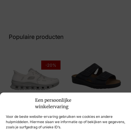
Kleur
Blauw
Nummer
43 32 6834
Populaire producten
Maat
47
Merk
-20%
Australian
Artikelnummer
Camaro
Skechers
Een persoonlijke
Solidus
winkelervaring
€
99,95
€
79,95
€
129,95
Voor de beste website-ervaring gebruiken we cookies en andere
hulpmiddelen. Hiermee slaan we informatie op of bekijken we gegevens,
zoals je surfgedrag of unieke ID’s.