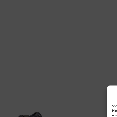
Voo
Hie
uni