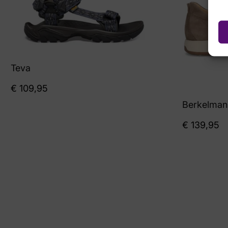
Teva
€
109,95
Berkelman
€
139,95