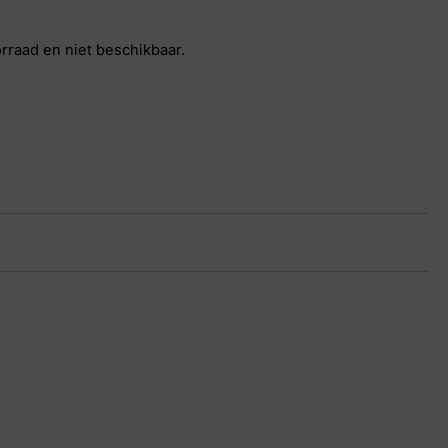
orraad en niet beschikbaar.
ecento Grey
upe
17 8264