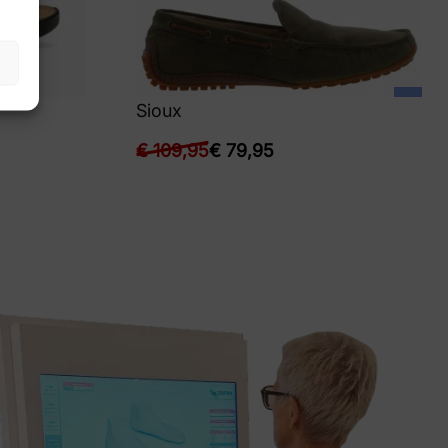
Sioux
€
109,95
€
79,95