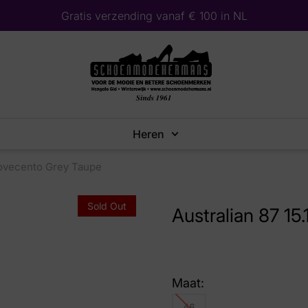
Gratis verzending vanaf € 100 in NL
Heren
Novecento Grey Taupe
Sold Out
Australian 87 1
Maat:
46