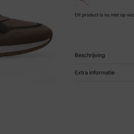
Dit product is nu niet op vo
Beschrijving
Extra informatie
87 15.1632.02-K10 Nov
Kleur
Ta
Nummer
43 
Maat
46