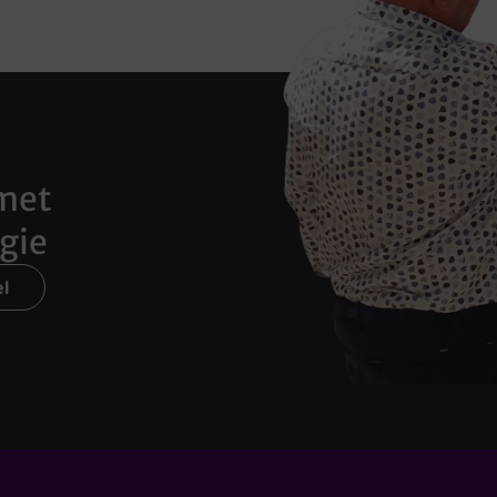
met
gie
l