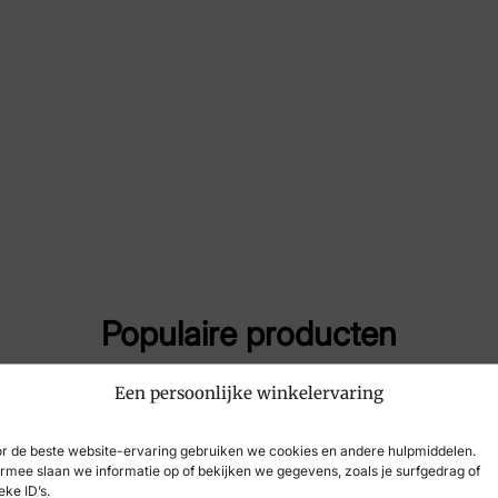
Merk
Aus
Artikelnummer
87 
Populaire producten
Een persoonlijke winkelervaring
r de beste website-ervaring gebruiken we cookies en andere hulpmiddelen.
rmee slaan we informatie op of bekijken we gegevens, zoals je surfgedrag of
eke ID’s.