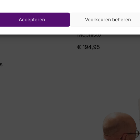
Accepteren
Voorkeuren beheren
Mephisto
€
194,95
s