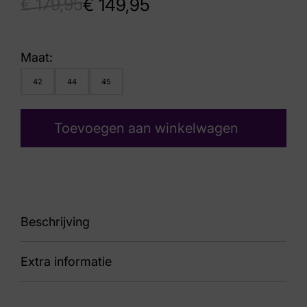
€
179,95
€
149,95
Maat:
42
44
45
Toevoegen aan winkelwagen
Beschrijving
Extra informatie
87 Connery Blue leather