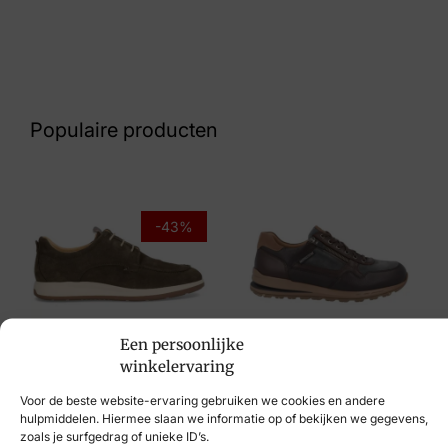
Kleur
Blauw Suede
Nummer
43 33 8313
Populaire producten
Maat
42, 44, 45
Merk
-43%
Australian
Artikelnummer
15.1639.02-02 S02
Een persoonlijke
Berkelmans
Mephisto
winkelervaring
€
139,95
€
79,95
€
219,95
Voor de beste website-ervaring gebruiken we cookies en andere
hulpmiddelen. Hiermee slaan we informatie op of bekijken we gegevens,
zoals je surfgedrag of unieke ID’s.