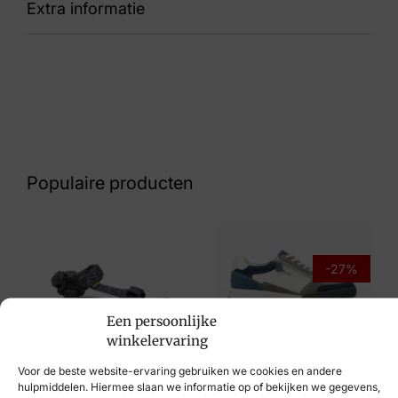
Extra informatie
86 Line
Kleur
Bruin
Nummer
42 26 7457
Populaire producten
Maat
42
Merk
-27%
Australian
Een persoonlijke
Artikelnummer
Mephisto
winkelervaring
Teva
15.1620.01-D16
€
204,95
€
149,95
Voor de beste website-ervaring gebruiken we cookies en andere
€
109,95
hulpmiddelen. Hiermee slaan we informatie op of bekijken we gegevens,