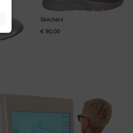
Skechers
€
90,00