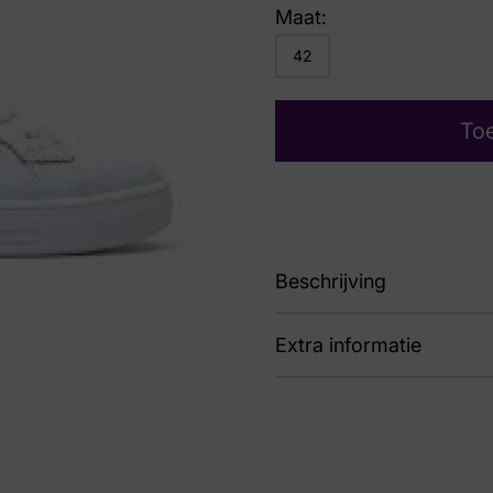
Maat:
42
To
Beschrijving
Extra informatie
sneaker
Kleur
Gri
Nummer
60 