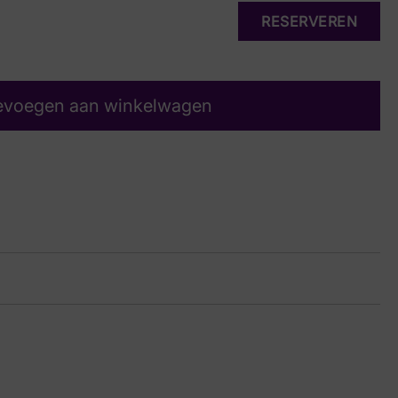
RESERVEREN
evoegen aan winkelwagen
js suede
15 5482