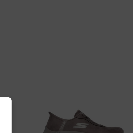
a
665