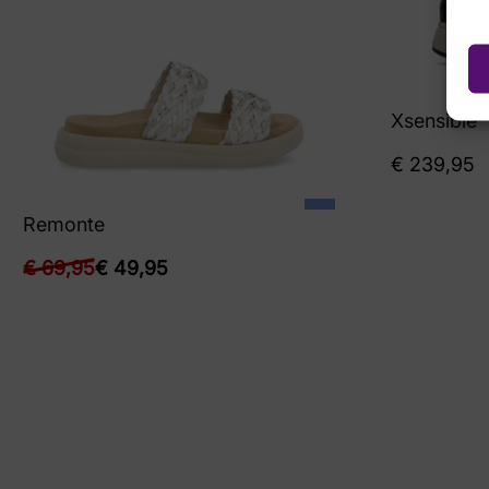
Xsensible
€
239,95
Remonte
€
69,95
€
49,95