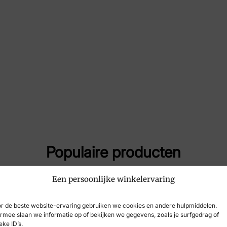
Maat
42
Merk
Aq
Artikelnummer
A7
Populaire producten
Een persoonlijke winkelervaring
r de beste website-ervaring gebruiken we cookies en andere hulpmiddelen.
rmee slaan we informatie op of bekijken we gegevens, zoals je surfgedrag of
eke ID’s.