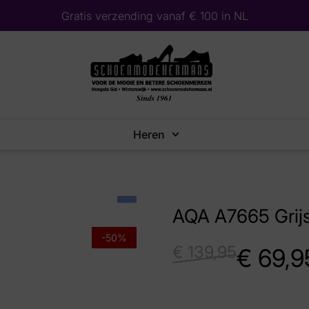
Gratis verzending vanaf € 100 in NL
Heren
AQA A7665 Grij
-50%
€
139,95
€
69,9