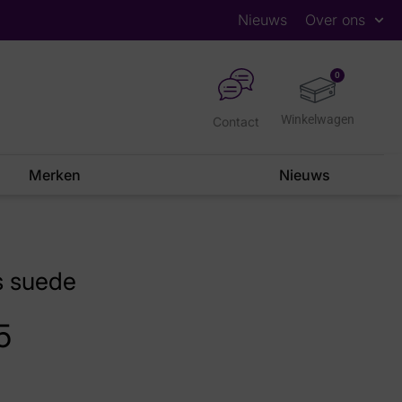
Nieuws
Over ons
0
Contact
Merken
Nieuws
s suede
5