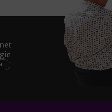
met
gie
l