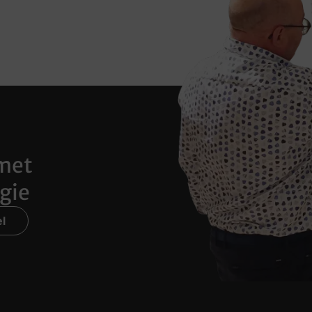
met
gie
l