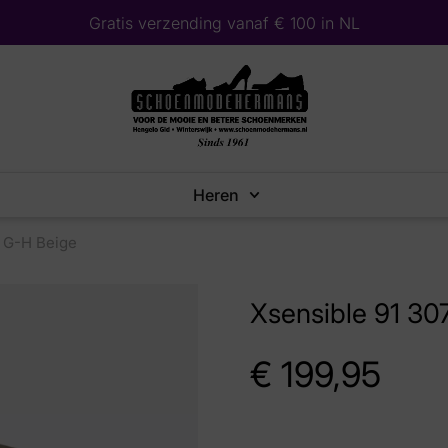
Gratis verzending vanaf € 100 in NL
Heren
a G-H Beige
Xsensible 91 30
€
199,95