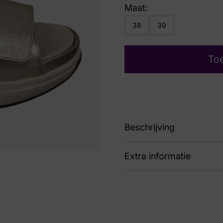
Maat:
38
39
To
Beschrijving
Extra informatie
91 30700.5.911 Aruba G
Nummer
53 
Kleur
Bei