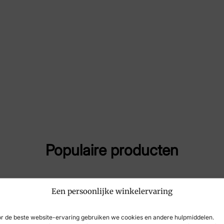
Maat
38,
Merk
Xse
Artikelnummer
91 
Populaire producten
Een persoonlijke winkelervaring
r de beste website-ervaring gebruiken we cookies en andere hulpmiddelen.