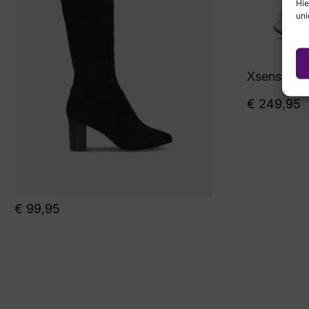
Hie
uni
Xsensible
€
249,95
€
99,95