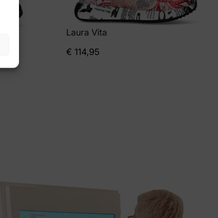
Laura Vita
€
114,95