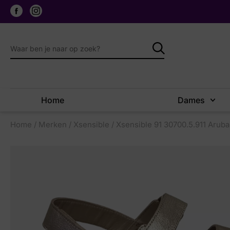
Home
Dames
Home
/
Merken
/
Xsensible
/ Xsensible 91 30700.5.911 Arub