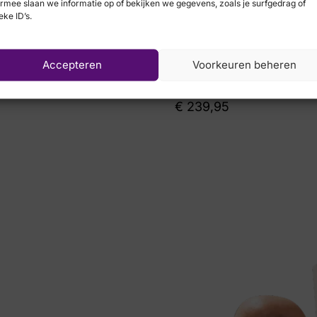
rmee slaan we informatie op of bekijken we gegevens, zoals je surfgedrag of
eke ID’s.
Accepteren
Voorkeuren beheren
Xsensible
€
239,95