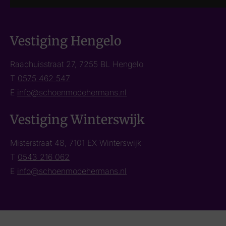
Vestiging Hengelo
Raadhuisstraat 27, 7255 BL Hengelo
T
0575 462 547
E
info@schoenmodehermans.nl
Vestiging Winterswijk
Misterstraat 48, 7101 EX Winterswijk
T
0543 216 062
E
info@schoenmodehermans.nl