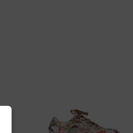
 39, 40
nsible
30700.5.911 Aruba G-H