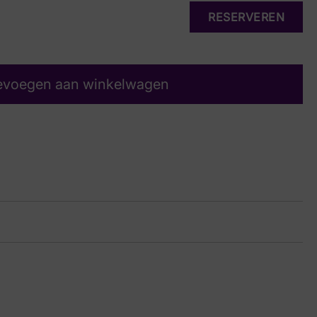
RESERVEREN
evoegen aan winkelwagen
-H
16 1305
ge