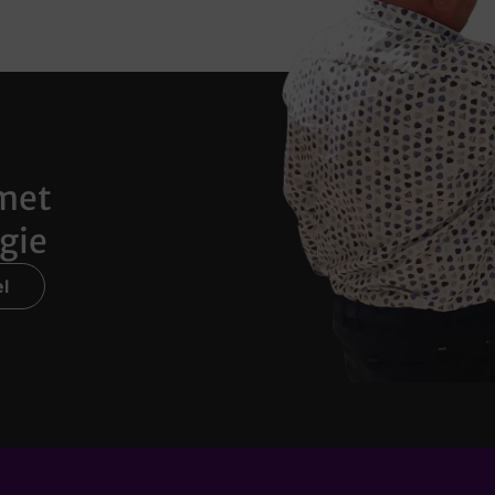
met
gie
l