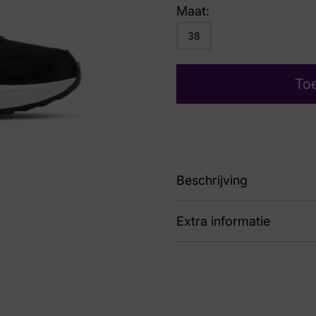
Maat:
38
To
Beschrijving
Extra informatie
90 33000.1.040 Golden
Kleur
Zwa
Nummer
60 