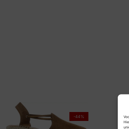
-44%
Voo
Hie
uni