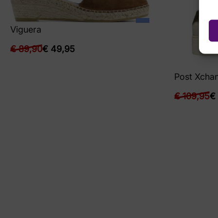
Viguera
€
89,90
€
49,95
Post Xcha
€
109,95
€