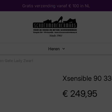
Gratis verzending vanaf € 100 in NL
Heren
en Gate Lady Zwart
Xsensible 90 33
€
249,95