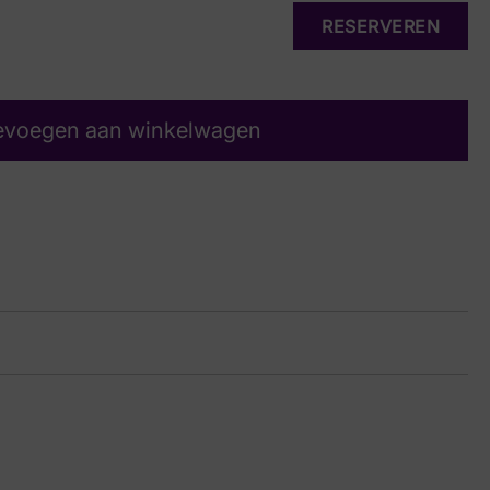
RESERVEREN
evoegen aan winkelwagen
 Gate Lady
rt
10 9540