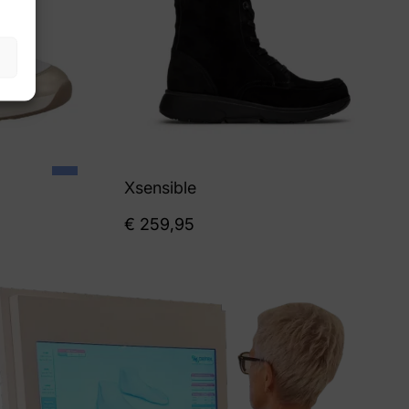
Xsensible
€
259,95