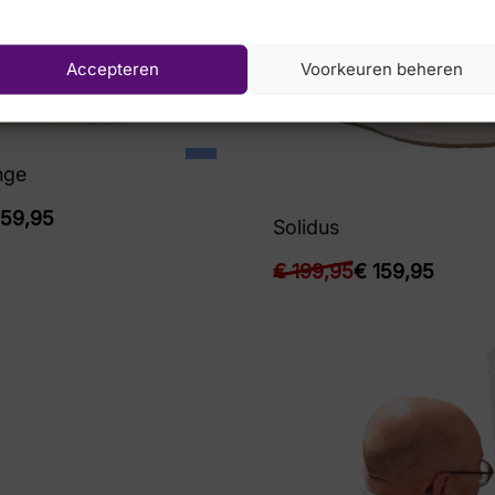
Accepteren
Voorkeuren beheren
nge
59,95
Solidus
€
199,95
€
159,95