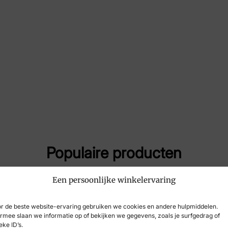
Maat
38
Merk
Xse
Artikelnummer
90 
Populaire producten
Een persoonlijke winkelervaring
-45%
r de beste website-ervaring gebruiken we cookies en andere hulpmiddelen.
rmee slaan we informatie op of bekijken we gegevens, zoals je surfgedrag of
eke ID’s.