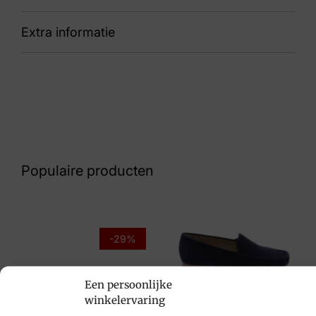
Extra informatie
90 34001.3.351 Douro HX
Nummer
60 27 9752
Kleur
Bruin Suede
Populaire producten
Maat
39, 40, 41, 42
Merk
-29%
Xsensible
Een persoonlijke
Artikelnummer
Sioux
winkelervaring
34001.3.351 Douro HX
€
109,95