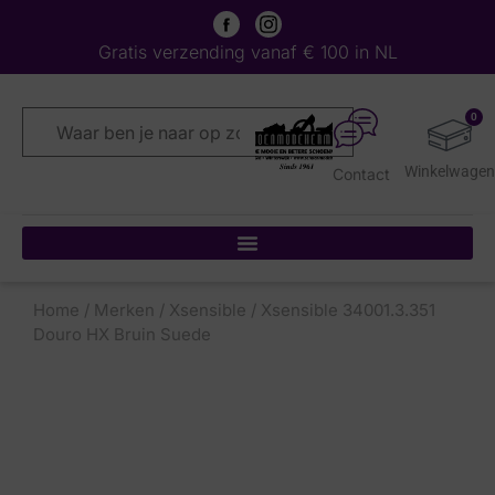
Gratis verzending vanaf € 100 in NL
0
Contact
Home
/
Merken
/
Xsensible
/ Xsensible 34001.3.351
Douro HX Bruin Suede