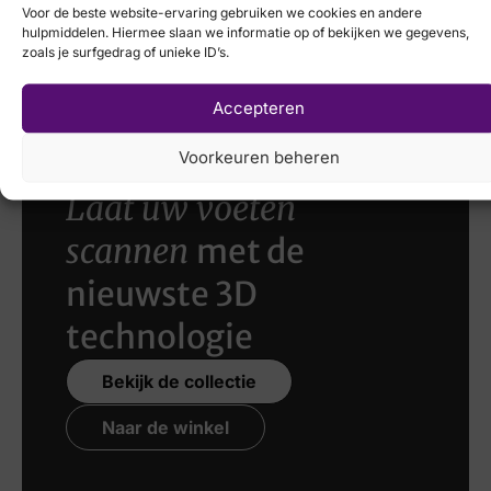
Voor de beste website-ervaring gebruiken we cookies en andere
Remonte
hulpmiddelen. Hiermee slaan we informatie op of bekijken we gegevens,
Breedtemaat
zoals je surfgedrag of unieke ID’s.
€
69,95
€
49,95
H
Accepteren
Voorkeuren beheren
Laat uw voeten
scannen
met de
nieuwste 3D
technologie
Bekijk de collectie
Naar de winkel