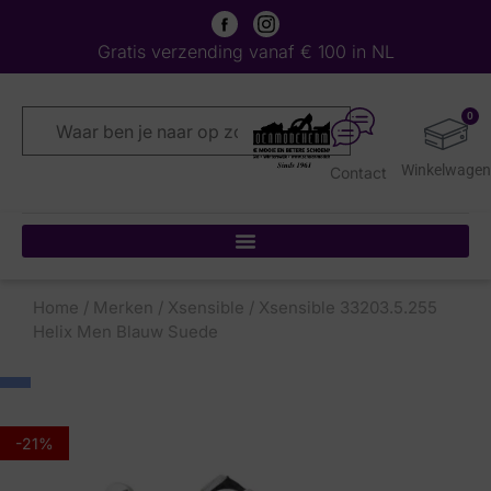
Gratis verzending vanaf € 100 in NL
0
Contact
Home
/
Merken
/
Xsensible
/ Xsensible 33203.5.255
Helix Men Blauw Suede
-21%