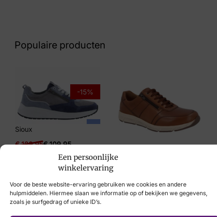
Nummer
43 33 9192
Populaire producten
Maat
44, 45
Merk
-15%
Xsensible
Artikelnummer
Sioux
33203.5.255 Helix Men
€
129,95
€
109,95
Een persoonlijke
Solidus
winkelervaring
€
169,95
Voor de beste website-ervaring gebruiken we cookies en andere
hulpmiddelen. Hiermee slaan we informatie op of bekijken we gegevens,
zoals je surfgedrag of unieke ID’s.