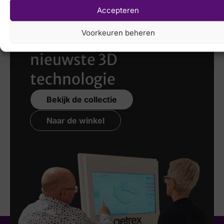
Accepteren
Laat uw voeten
Voorkeuren beheren
scannen
met de
nieuwste 3D
technologie
Bekijk de collectie
Naar de winkel