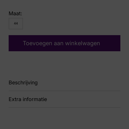
Maat:
44
Toevoegen aan winkelwagen
Beschrijving
Extra informatie
89 33203.5.255 Helix Men
Kleur
Blauw Suede