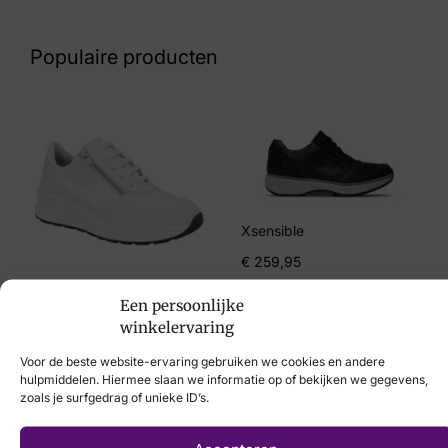
Nummer
60 16 9181
Populaire producten
Maat
39, 41
Merk
Xsensible
Artikelnummer
Xsensible
33004.4.915 Milau
€
259,95
Solidus
Een persoonlijke
€
214,95
winkelervaring
Voor de beste website-ervaring gebruiken we cookies en andere
hulpmiddelen. Hiermee slaan we informatie op of bekijken we gegevens,
zoals je surfgedrag of unieke ID’s.