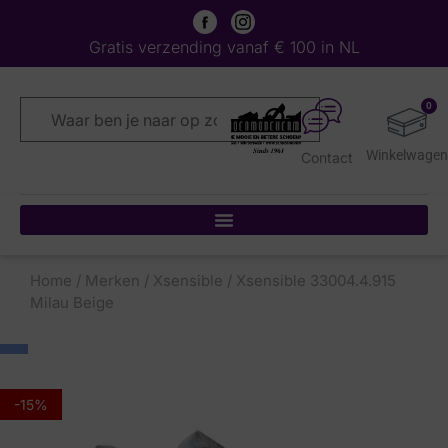
Gratis verzending vanaf € 100 in NL
0
Contact
Home
/
Merken
/
Xsensible
/ Xsensible 33004.4.915
Milau Beige
-15%