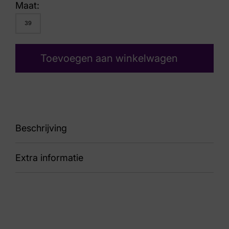
Maat:
39
Toevoegen aan winkelwagen
Beschrijving
Extra informatie
89 33004.4.915 Milau
Kleur
Beige