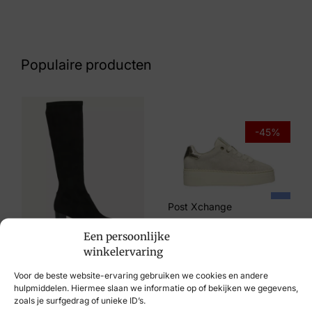
Kleur
Rood/Bordeaux
Populaire producten
Maat
39, 41
Merk
-45%
Xsensible
Artikelnummer
33003.5.716 Brooklyn Coral G
Post Xchange
€
109,95
€
59,95
Breedtemaat
Een persoonlijke
winkelervaring
G
€
99,95
Voor de beste website-ervaring gebruiken we cookies en andere
hulpmiddelen. Hiermee slaan we informatie op of bekijken we gegevens,
zoals je surfgedrag of unieke ID’s.