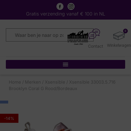
Gratis verzending vanaf € 100 in NL
0
Contact
Home
/
Merken
/
Xsensible
/ Xsensible 33003.5.716
Brooklyn Coral G Rood/Bordeaux
-14%