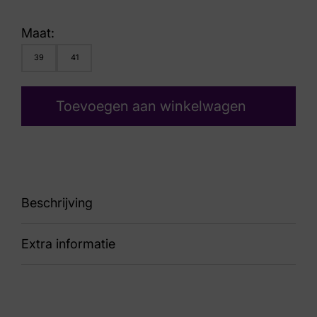
Maat:
39
41
Toevoegen aan winkelwagen
Beschrijving
Extra informatie
91 33003.5.716 Brooklyn Coral G
Nummer
60 12 1074