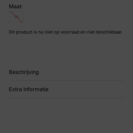
Maat:
39
Dit product is nu niet op voorraad en niet beschikbaar.
Beschrijving
Extra informatie
89 33002.4.040 Ponte Vecchio
Kleur
Zwart
Nummer