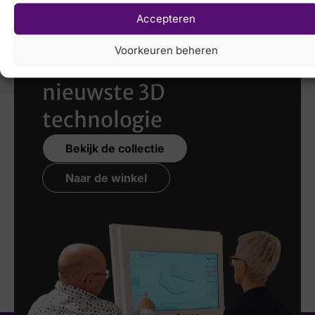
Accepteren
Laat uw voeten
Voorkeuren beheren
scannen
met de
nieuwste 3D
technologie
Bekijk de collectie
Naar de winkel