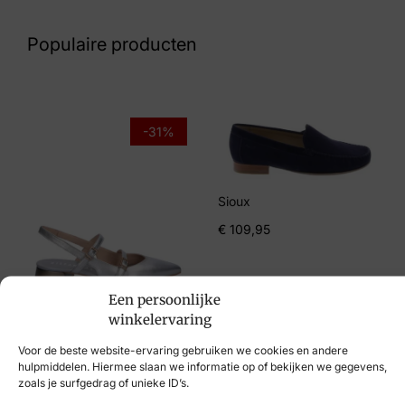
60 10 9175
Populaire producten
Maat
39
Merk
-31%
Xsensible
Artikelnummer
Sioux
33002.4.040 Ponte Vecchio
€
109,95
Een persoonlijke
Hispanitas
winkelervaring
€
129,95
€
89,95
Voor de beste website-ervaring gebruiken we cookies en andere
hulpmiddelen. Hiermee slaan we informatie op of bekijken we gegevens,
zoals je surfgedrag of unieke ID’s.