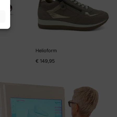
Helioform
€
149,95