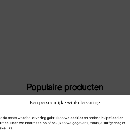
Merk
Xse
Artikelnummer
307
Populaire producten
Een persoonlijke winkelervaring
r de beste website-ervaring gebruiken we cookies en andere hulpmiddelen.
rmee slaan we informatie op of bekijken we gegevens, zoals je surfgedrag of
eke ID’s.