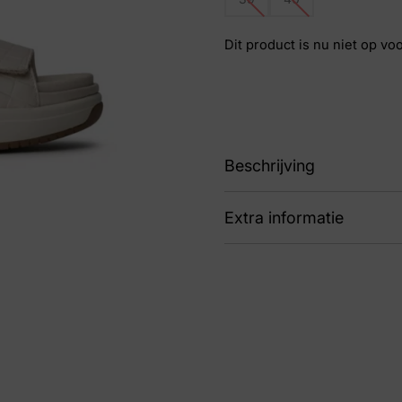
Dit product is nu niet op vo
Beschrijving
Extra informatie
89 30700.5.175 Aruba
Kleur
Bei
Nummer
53 
Maat
39,