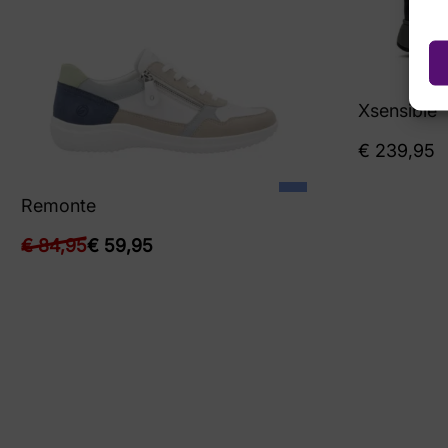
Xsensible
€
239,95
Remonte
€
84,95
€
59,95