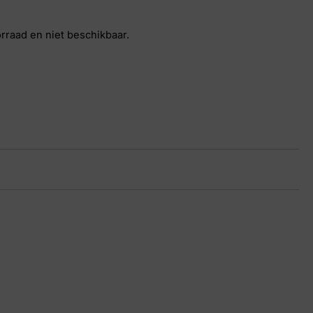
orraad en niet beschikbaar.
ge
16 9195
 40