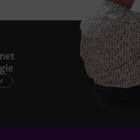
met
gie
l