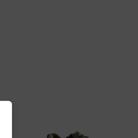
nsible
00.5.175 Aruba