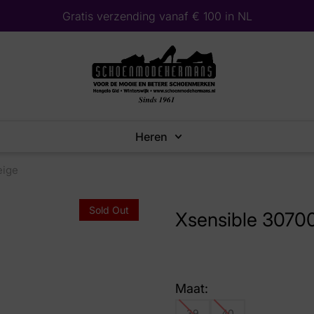
Gratis verzending vanaf € 100 in NL
Heren
eige
Sold Out
Xsensible 30700
Maat:
39
40