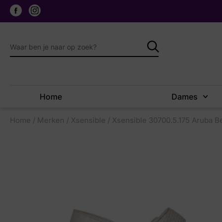
Home
Dames
Home
/
Merken
/
Xsensible
/ Xsensible 30700.5.175 Aruba B