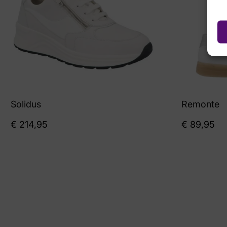
Solidus
Remonte
€
214,95
€
89,95