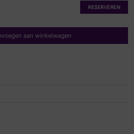
RESERVEREN
evoegen aan winkelwagen
rt Suede
11 9545