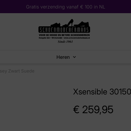
Gratis verzending vanaf € 100 in NL
Heren
rsey Zwart Suede
Xsensible 3015
€
259,95