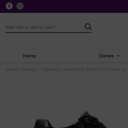
Home
Dames
Home
/
Merken
/
Xsensible
/ Xsensible 30150.2.001 New Je