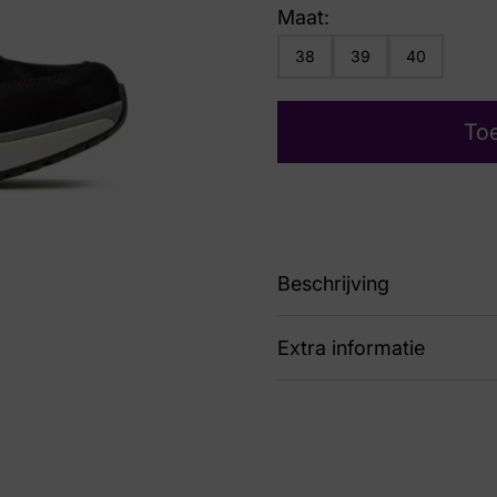
Maat:
38
39
40
To
Beschrijving
Extra informatie
90 30150.2.001 Jersey
Kleur
Zwa
Nummer
60 