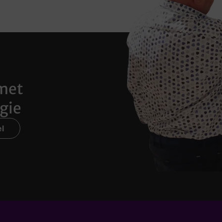
met
gie
l