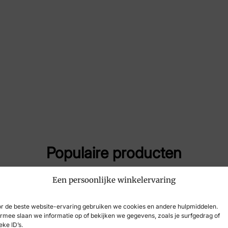
Maat
38,
Merk
Xse
Artikelnummer
301
Breedtemaat
G
Populaire producten
Een persoonlijke winkelervaring
r de beste website-ervaring gebruiken we cookies en andere hulpmiddelen.
rmee slaan we informatie op of bekijken we gegevens, zoals je surfgedrag of
eke ID’s.