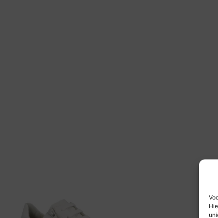
Voo
Hie
uni