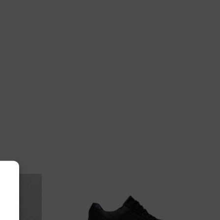
 39, 40
nsible
50.2.001 New Jersey