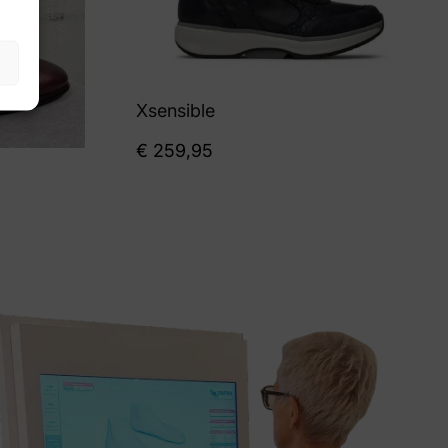
Xsensible
€
259,95