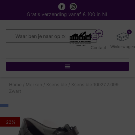
Gratis verzending vanaf € 100 in NL
0
Contact
Home
/
Merken
/
Xsensible
/ Xsensible 10027.2.099
Zwart
-22%