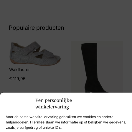
Zwart
Nummer
52 10 6758
Populaire producten
Maat
5, 5½, 7
Merk
Xsensible
Waldlaufer
Artikelnummer
€
119,95
10027.2.099
Een persoonlijke
winkelervaring
€
99,95
Voor de beste website-ervaring gebruiken we cookies en andere
hulpmiddelen. Hiermee slaan we informatie op of bekijken we gegevens,
zoals je surfgedrag of unieke ID’s.