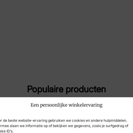
Maat
4, 5
Merk
Wal
Artikelnummer
955
Populaire producten
Een persoonlijke winkelervaring
-29%
r de beste website-ervaring gebruiken we cookies en andere hulpmiddelen.
rmee slaan we informatie op of bekijken we gegevens, zoals je surfgedrag of
eke ID’s.