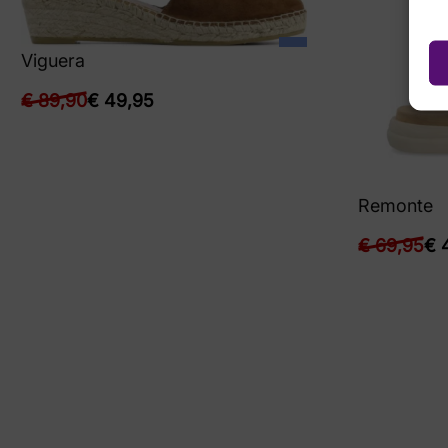
Viguera
€
89,90
€
49,95
Remonte
€
69,95
€
4