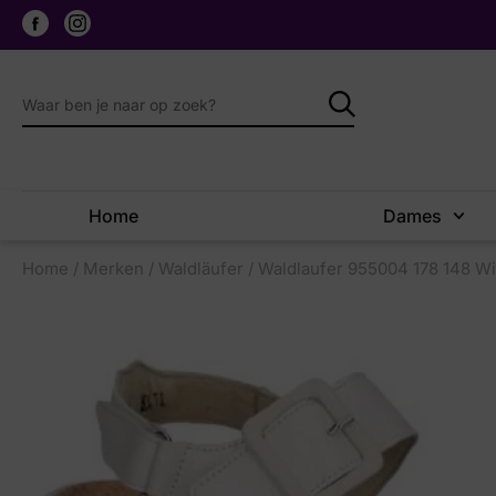
Home
Dames
Home
/
Merken
/
Waldläufer
/ Waldlaufer 955004 178 148 Wi