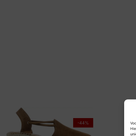
-44%
Voo
Hie
uni