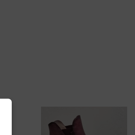
, 5½, 6, 6½, 7, 7½, 8
dlaufer
004 178 148