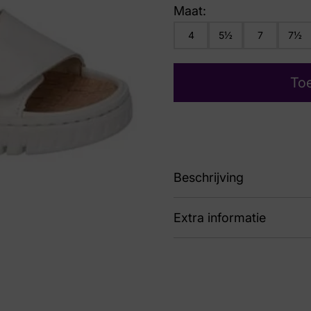
Maat:
4
5½
7
7½
To
Beschrijving
Extra informatie
87 Willow H
Kleur
Wit
Nummer
53 