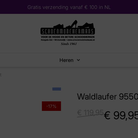
Gratis verzending vanaf € 100 in NL
Heren
t
Waldlaufer 9550
-17%
€
119,95
€
99,9