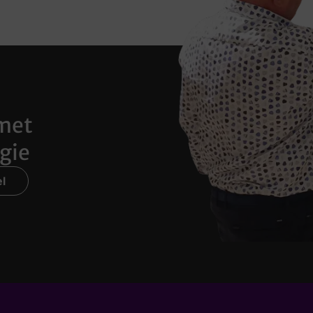
met
gie
l