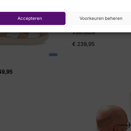
Accepteren
Voorkeuren beheren
Xsensible
€
239,95
9,95