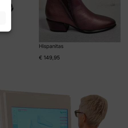
Hispanitas
€
149,95