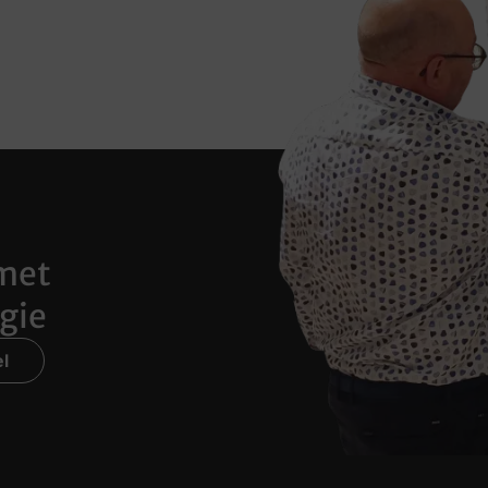
met
gie
l