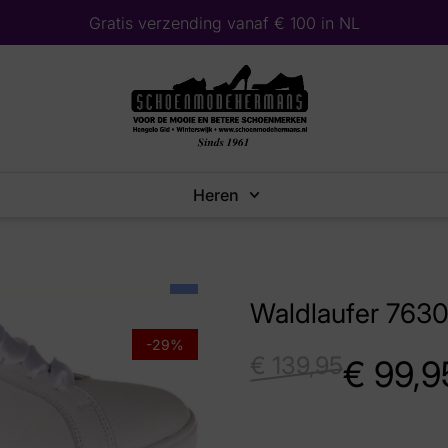
Gratis verzending vanaf € 100 in NL
Heren
Waldlaufer 7630
-29%
€
139,95
€
99,9