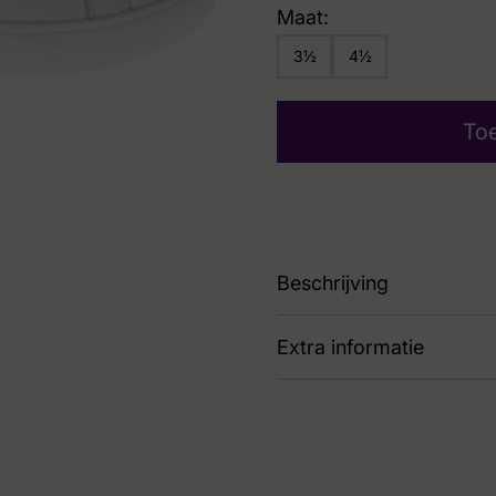
Maat:
3½
4½
To
Beschrijving
Extra informatie
H
Kleur
Wit
Nummer
60 