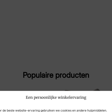
Maat
3½
Merk
Wal
Artikelnummer
763
Populaire producten
Een persoonlijke winkelervaring
-20%
r de beste website-ervaring gebruiken we cookies en andere hulpmiddelen.