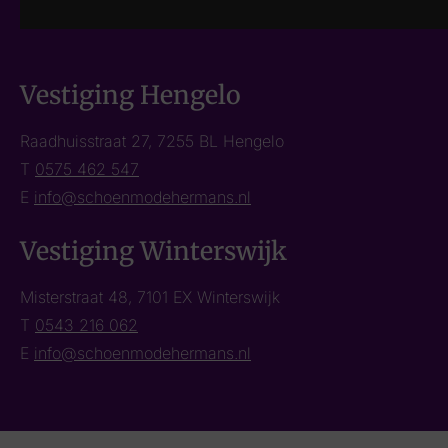
Vestiging Hengelo
Raadhuisstraat 27, 7255 BL Hengelo
T
0575 462 547
E
info@schoenmodehermans.nl
Vestiging Winterswijk
Misterstraat 48, 7101 EX Winterswijk
T
0543 216 062
E
info@schoenmodehermans.nl