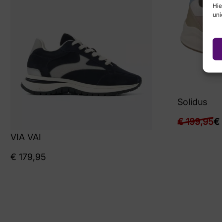
Hie
uni
Solidus
€
199,95
€
VIA VAI
€
179,95