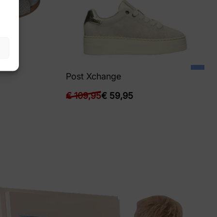
Post Xchange
€
109,95
€
59,95