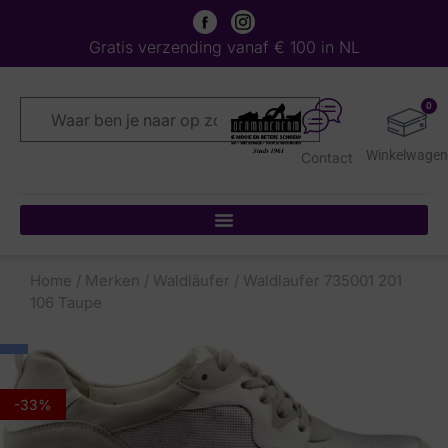
Gratis verzending vanaf € 100 in NL
0
Contact
Home
/
Merken
/
Waldläufer
/ Waldlaufer 735001 201
106 Taupe
-33%