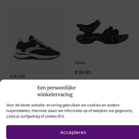
4
Merk
Waldlaufer
Artikelnummer
735001 201 106
Teva
Breedtemaat
€
89,95
H
VIA VAI
€
179,95
Een persoonlijke
winkelervaring
Voor de beste website-ervaring gebruiken we cookies en andere
hulpmiddelen. Hiermee slaan we informatie op of bekijken we gegevens,
zoals je surfgedrag of unieke ID’s.
Laat uw voeten
Accepteren
scannen
met de