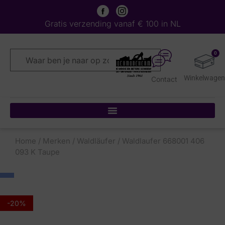
Gratis verzending vanaf € 100 in NL
0
Contact
Home
/
Merken
/
Waldläufer
/ Waldlaufer 668001 406
093 K Taupe
-20%