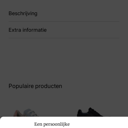
Beschrijving
Extra informatie
89 668001 406 093 K
Kleur
Taupe
Nummer
60 17 9435
Populaire producten
Maat
5½, 7½
Merk
Waldlaufer
Een persoonlijke