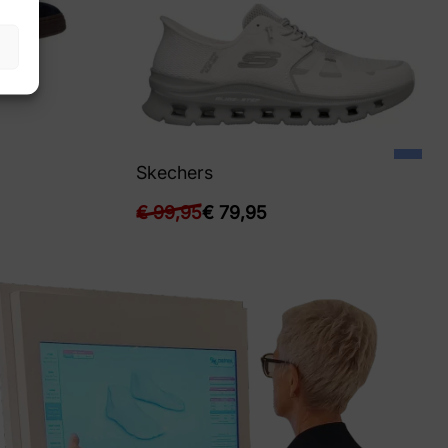
Skechers
€
99,95
€
79,95