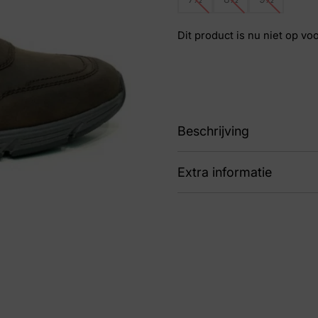
Dit product is nu niet op vo
Beschrijving
Extra informatie
88 323301 158 216 Has
Kleur
Bru
Nummer
44 
Maat
7½,