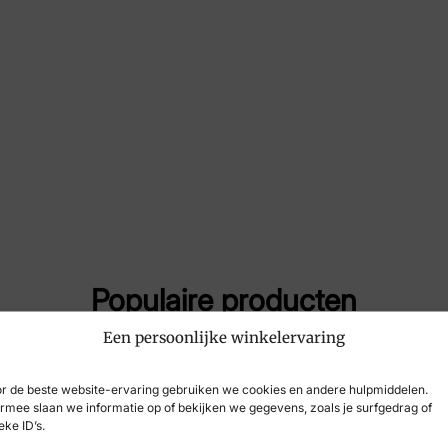
Merk
Wal
Artikelnummer
323
Populaire producten
Een persoonlijke winkelervaring
r de beste website-ervaring gebruiken we cookies en andere hulpmiddelen.
rmee slaan we informatie op of bekijken we gegevens, zoals je surfgedrag of
eke ID’s.