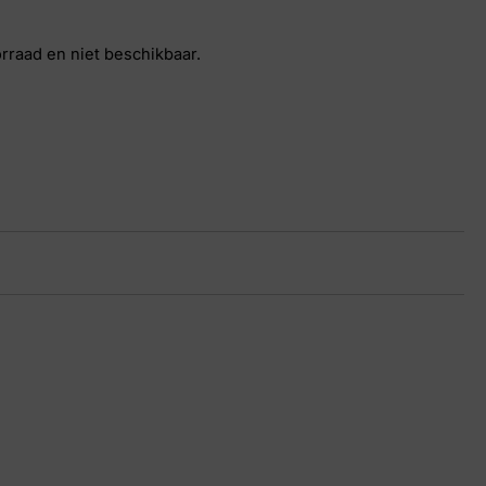
orraad en niet beschikbaar.
lo
in
26 6813
 8½, 9½