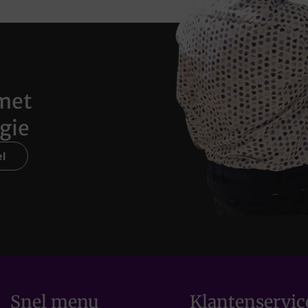
met
gie
l
Snel menu
Klantenservic