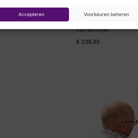
Accepteren
Voorkeuren beheren
Van Bommel
€
239,95