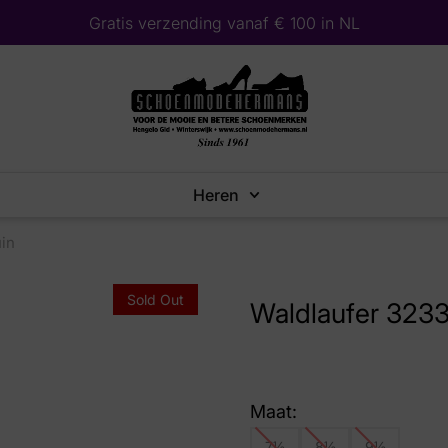
Gratis verzending vanaf € 100 in NL
Heren
uin
Sold Out
Waldlaufer 3233
Maat:
7½
8½
9½