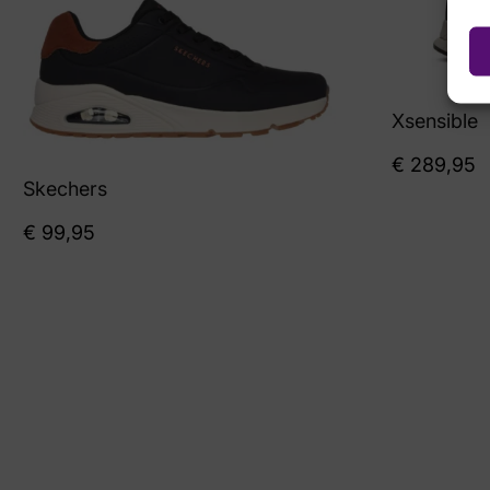
Xsensible
€
289,95
Skechers
€
99,95