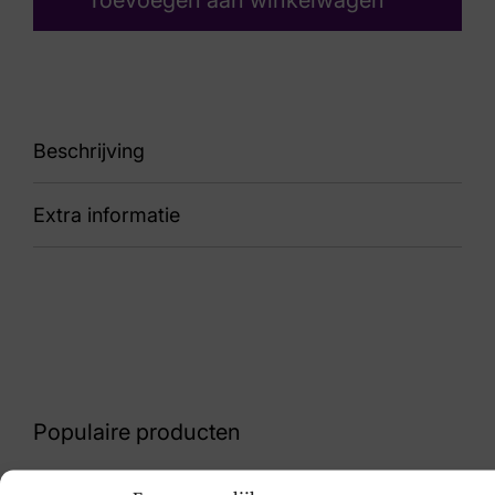
Toevoegen aan winkelwagen
Beschrijving
Extra informatie
88 8382 Naplack Negro
Kleur
Zwart Lak
Nummer
52 9 8852
Populaire producten
Maat
40, 41