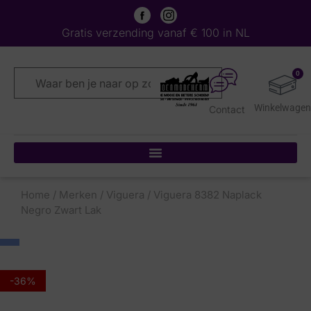
Gratis verzending vanaf € 100 in NL
0
Contact
Home
/
Merken
/
Viguera
/ Viguera 8382 Naplack
Negro Zwart Lak
-36%