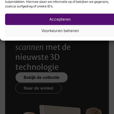
hulpmiddelen. Hiermee slaan we informatie op of bekijken we gegevens,
€
84,95
€
59,95
zoals je surfgedrag of unieke ID’s.
Accepteren
Voorkeuren beheren
Laat uw voeten
scannen
met de
nieuwste 3D
technologie
Bekijk de collectie
Naar de winkel