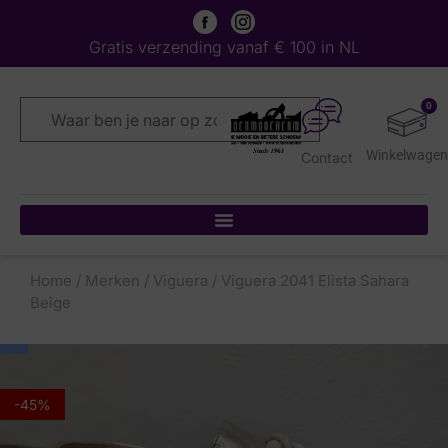
Gratis verzending vanaf € 100 in NL
0
Contact
Home
/
Merken
/
Viguera
/ Viguera 2041 Elista Sahara
Beige
-45%