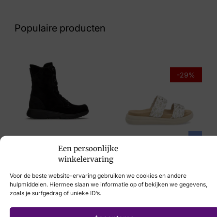
Nummer
52 16 8283
Populaire producten
Maat
38, 41
Merk
-29%
Viguera
Artikelnummer
2041 Elista Sahara
Xsensible
Remonte
Breedtemaat
Een persoonlijke
€
259,95
€
69,95
€
49,95
winkelervaring
G
Voor de beste website-ervaring gebruiken we cookies en andere
hulpmiddelen. Hiermee slaan we informatie op of bekijken we gegevens,
zoals je surfgedrag of unieke ID’s.