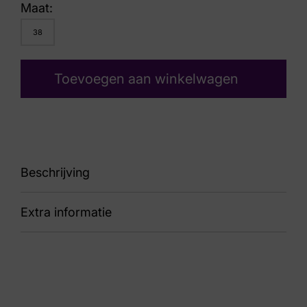
Maat:
38
Toevoegen aan winkelwagen
Beschrijving
Extra informatie
87 2041 Elista Sahara
Kleur
Beige