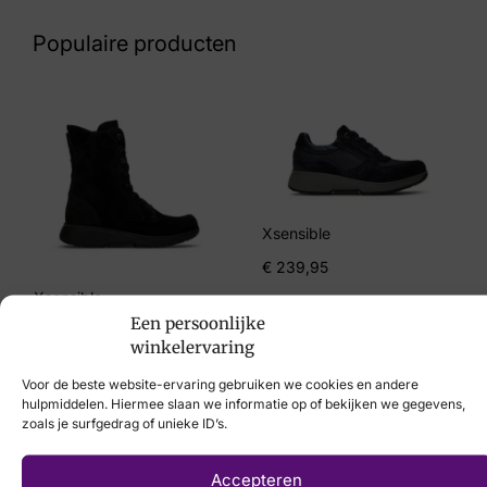
53 10 8273
Populaire producten
Maat
39, 40, 41
Merk
Viguera
Artikelnummer
Xsensible
1922 Mars Negro
€
239,95
Xsensible
Een persoonlijke
€
259,95
winkelervaring
Voor de beste website-ervaring gebruiken we cookies en andere
hulpmiddelen. Hiermee slaan we informatie op of bekijken we gegevens,
zoals je surfgedrag of unieke ID’s.
Laat uw voeten
Accepteren