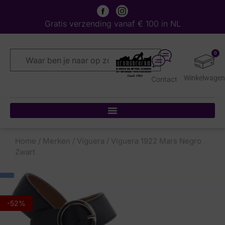
Gratis verzending vanaf € 100 in NL
0
Contact
Home
/
Merken
/
Viguera
/ Viguera 1922 Mars Negro
Zwart
-52%