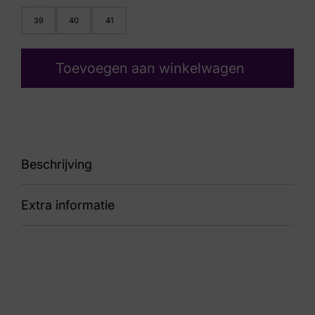
39
40
41
Toevoegen aan winkelwagen
Beschrijving
Extra informatie
87 1922 Mars Negro
Kleur
Zwart
Nummer