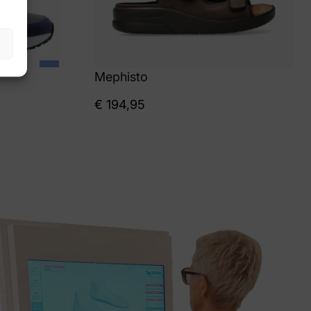
Mephisto
€
194,95