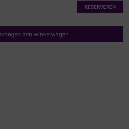
RESERVEREN
evoegen aan winkelwagen
rt Suede
11 6429