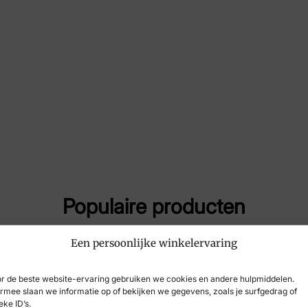
Merk
Va
Artikelnummer
500
Populaire producten
Een persoonlijke winkelervaring
-31%
r de beste website-ervaring gebruiken we cookies en andere hulpmiddelen.
rmee slaan we informatie op of bekijken we gegevens, zoals je surfgedrag of
eke ID’s.