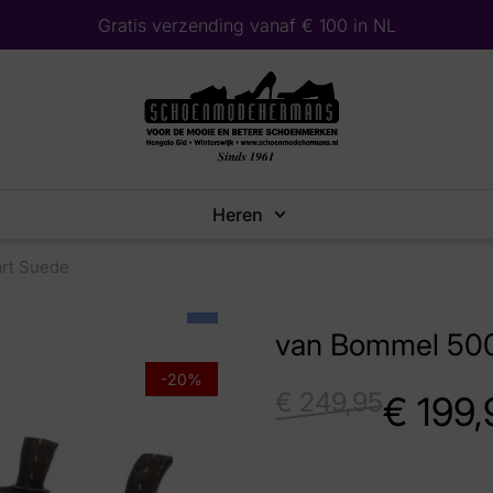
Gratis verzending vanaf € 100 in NL
Heren
rt Suede
van Bommel 500
-20%
€
249,95
€
199,