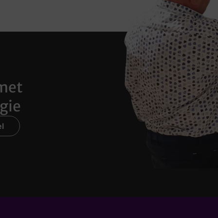
met
gie
l