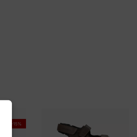
n Bommel
82-10-2
-15%