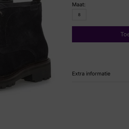
Maat:
8
To
Extra informatie
Kleur
Zwa
Nummer
42 
Maat
8