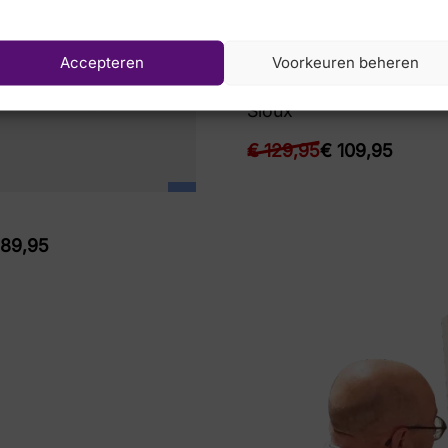
Accepteren
Voorkeuren beheren
Sioux
€
129,95
€
109,95
89,95