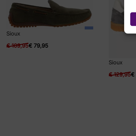
Sioux
€
109,95
€
79,95
Sioux
€
129,95
€