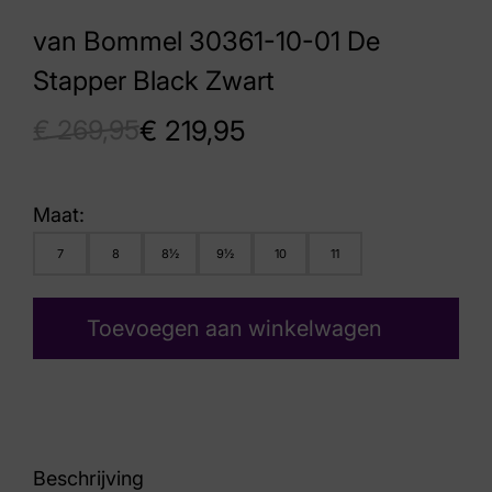
van Bommel 30361-10-01 De
Stapper Black Zwart
€
269,95
€
219,95
Maat:
7
8
8½
9½
10
11
Toevoegen aan winkelwagen
Beschrijving