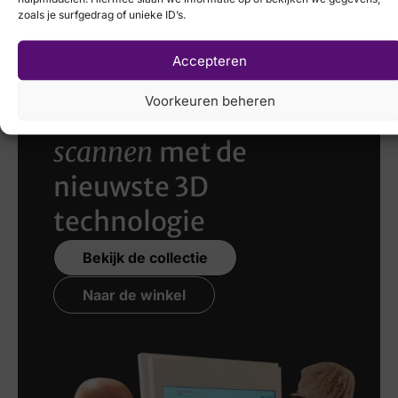
zoals je surfgedrag of unieke ID’s.
Accepteren
Voorkeuren beheren
Laat uw voeten
scannen
met de
nieuwste 3D
technologie
Bekijk de collectie
Naar de winkel