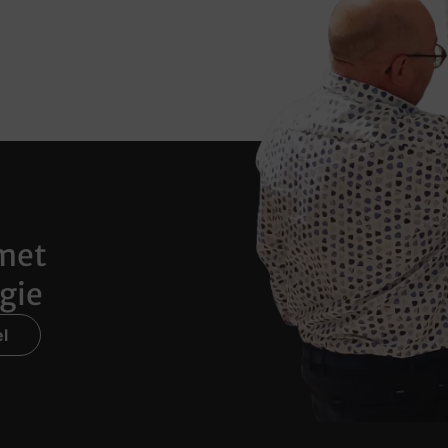
met
gie
l