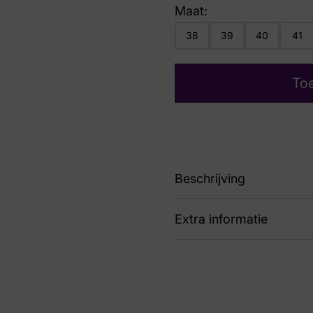
Maat:
38
39
40
41
To
Beschrijving
Extra informatie
91 6840 Olowahu Maple
Nummer
69 
Kleur
Bei