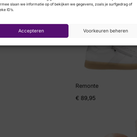
rmee slaan we informatie op of bekijken we gegevens, zoals je surfgedrag of
eke ID’s.
Accepteren
Voorkeuren beheren
Remonte
€
89,95