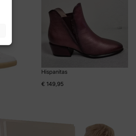
Hispanitas
€
149,95