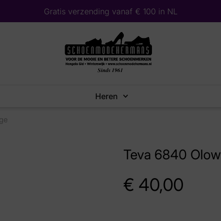
Gratis verzending vanaf € 100 in NL
Heren
ige
Teva 6840 Olow
€
40,00