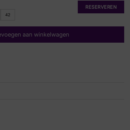
RESERVEREN
42
evoegen aan winkelwagen
 Multi
16 1337
ge