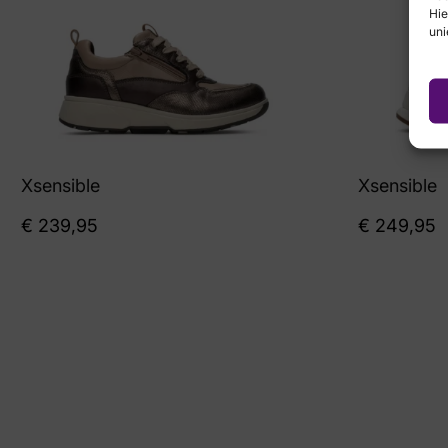
Hie
uni
Xsensible
Xsensible
€
239,95
€
249,95