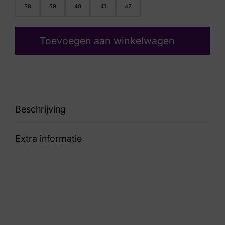
38
39
40
41
42
Toevoegen aan winkelwagen
Beschrijving
Extra informatie
91 1166310 BIR 61 Tirra Birch
Nummer
53 16 1332
Kleur