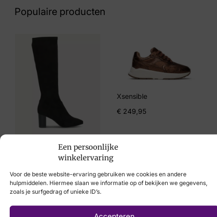
Beige
Populaire producten
Maat
38, 39, 40, 41, 42
Merk
Teva
Artikelnummer
Xsensible
1166310 BIR 61 Tirra Birch
€
249,95
Een persoonlijke
€
99,95
winkelervaring
Voor de beste website-ervaring gebruiken we cookies en andere
hulpmiddelen. Hiermee slaan we informatie op of bekijken we gegevens,
zoals je surfgedrag of unieke ID’s.
Laat uw voeten
Accepteren