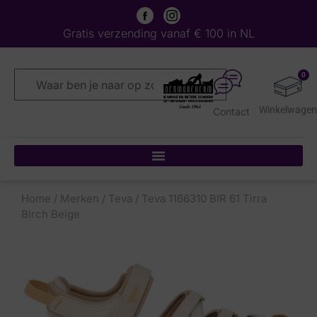
Gratis verzending vanaf € 100 in NL
0
Contact
Home
/
Merken
/
Teva
/ Teva 1166310 BIR 61 Tirra
Birch Beige