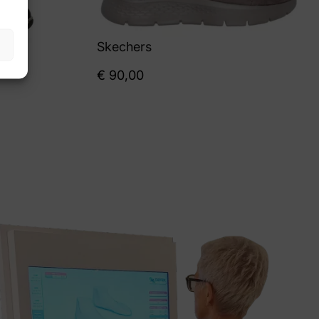
Skechers
€
90,00