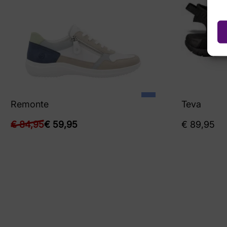
Remonte
Teva
€
84,95
€
59,95
€
89,95