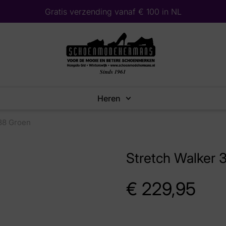
Gratis verzending vanaf € 100 in NL
Heren
88 Groen
Stretch Walker 
€
229,95