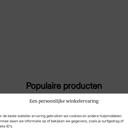
Merk
Str
Artikelnummer
302
Populaire producten
Een persoonlijke winkelervaring
r de beste website-ervaring gebruiken we cookies en andere hulpmiddelen.
rmee slaan we informatie op of bekijken we gegevens, zoals je surfgedrag of
eke ID’s.