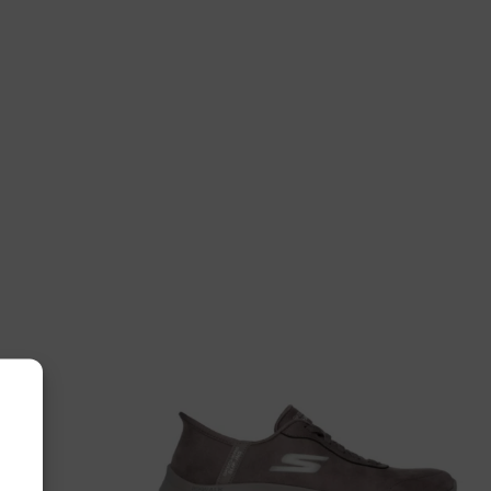
etch Walker
03.5.688