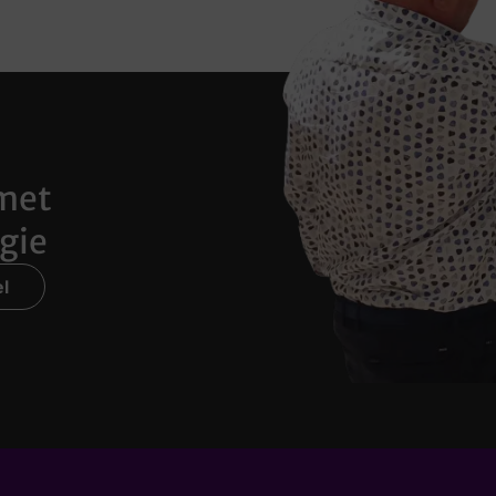
met
gie
l