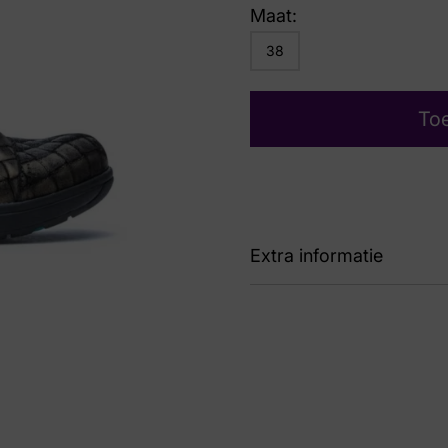
Maat:
38
To
Extra informatie
Kleur
Gr
Nummer
62 
Maat
38