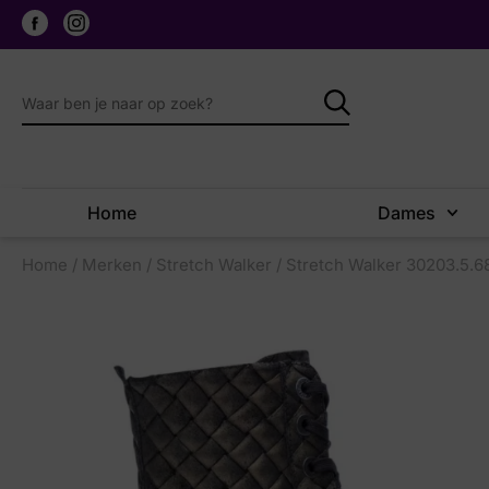
Home
Dames
Home
/
Merken
/
Stretch Walker
/ Stretch Walker 30203.5.6