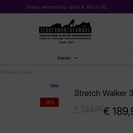
Gratis verzending vanaf € 100 in NL
Heren
09 Blauw Suede
Stretch Walker 
-16%
€
224,95
€
189,