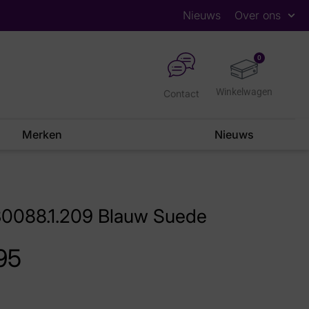
Nieuws
Over ons
0
Contact
Merken
Nieuws
30088.1.209 Blauw Suede
95