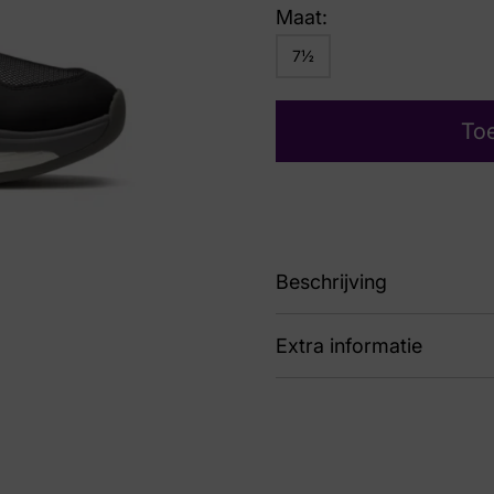
Maat:
7½
To
Beschrijving
Extra informatie
H
Kleur
Bla
Nummer
43 