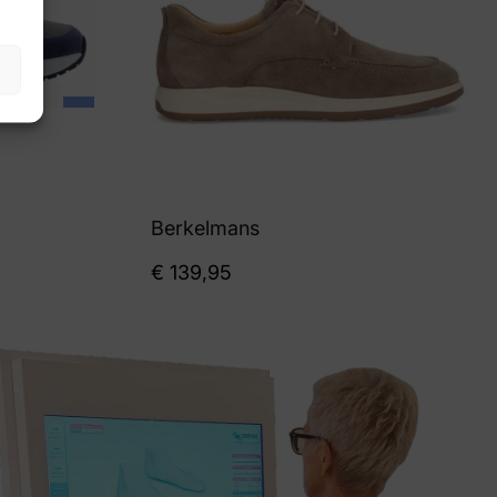
Berkelmans
€
139,95