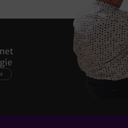
met
gie
l