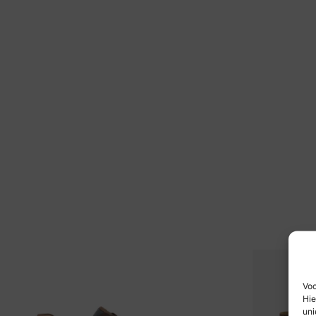
Voo
Hie
uni