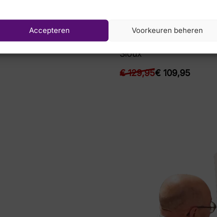
Accepteren
Voorkeuren beheren
9,95
Sioux
€
129,95
€
109,95