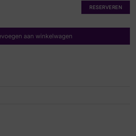
RESERVEREN
evoegen aan winkelwagen
uw Suede
33 7358