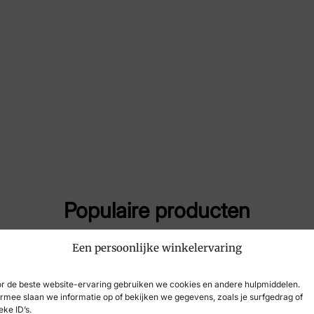
Maat
7½
Merk
Str
Artikelnummer
300
Populaire producten
Een persoonlijke winkelervaring
-18%
r de beste website-ervaring gebruiken we cookies en andere hulpmiddelen.
rmee slaan we informatie op of bekijken we gegevens, zoals je surfgedrag of
eke ID’s.