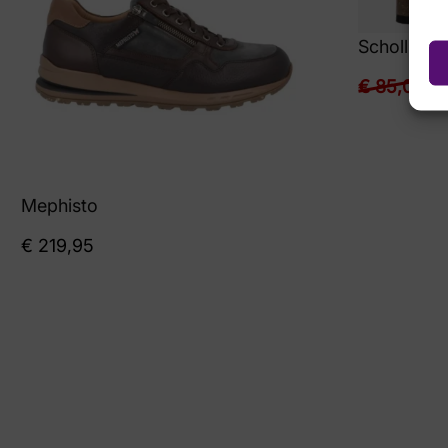
Scholl
€
85,00
€
6
Mephisto
€
219,95