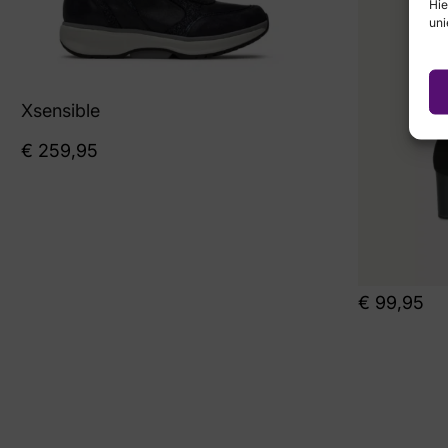
Hie
uni
Xsensible
€
259,95
€
99,95