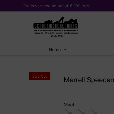
Gratis verzending vanaf € 100 in NL
Heren
e
Sold Out
Merrell Speedar
Maat:
39
40
41