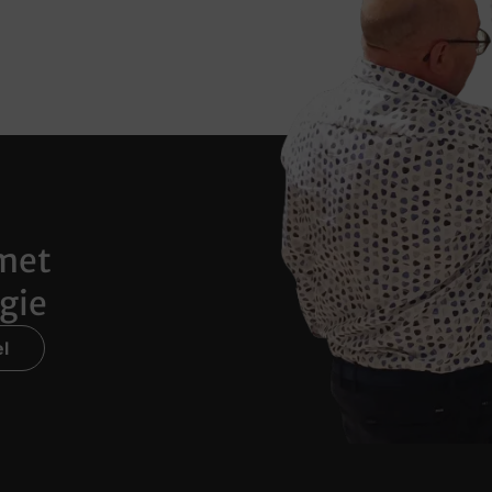
met
gie
l