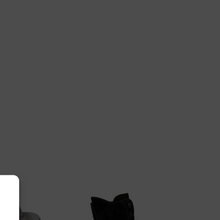
rell
edarc Matis Rosa