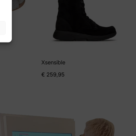
Xsensible
€
259,95