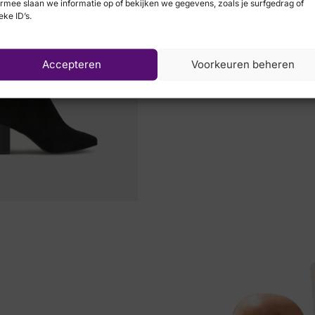
rmee slaan we informatie op of bekijken we gegevens, zoals je surfgedrag of
eke ID’s.
Waldlaufer
Accepteren
Voorkeuren beheren
€
119,95