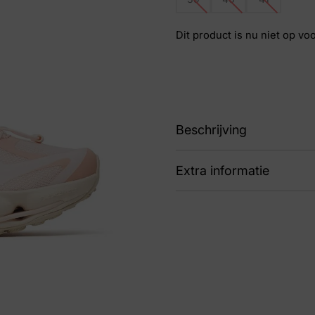
Dit product is nu niet op vo
Beschrijving
Extra informatie
91 Speedarc Matis Rosa
Nummer
72 
Kleur
Ro
Maat
39,