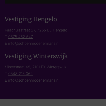
Vestiging Hengelo
Raadhuisstraat 27, 7255 BL Hengelo
T
0575 462 547
E
info@schoenmodehermans.nl
Vestiging Winterswijk
Misterstraat 48, 7101 EX Winterswijk
T
0543 216 062
E
info@schoenmodehermans.nl