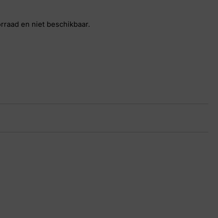
orraad en niet beschikbaar.
34 1257
ze
 40, 41