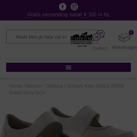
Gratis verzending vanaf € 100 in NL
0
Contact
Home
/
Merken
/
Solidus
/ Solidus Kate 29503 20728
Sasso Grey Grijs