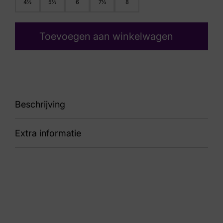
4½
5½
6
7½
8
Toevoegen aan winkelwagen
Beschrijving
Extra informatie
91 Kate 29503 20728 Sasso Grey
Nummer
52 14 1340
Kleur
Grijs