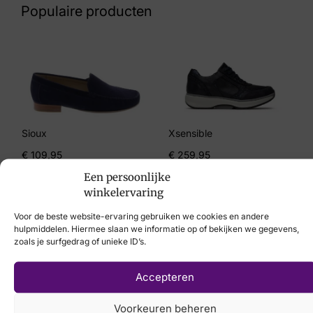
Populaire producten
Maat
4½, 5, 5½, 6, 6½, 7, 7½, 8, 8½
Merk
Solidus
Artikelnummer
Sioux
Xsensible
Kate 29503 20728 Sasso Grey
€
109,95
€
259,95
Een persoonlijke
winkelervaring
Voor de beste website-ervaring gebruiken we cookies en andere
hulpmiddelen. Hiermee slaan we informatie op of bekijken we gegevens,
Laat uw voeten
zoals je surfgedrag of unieke ID’s.
scannen
met de
Accepteren
nieuwste 3D
Voorkeuren beheren