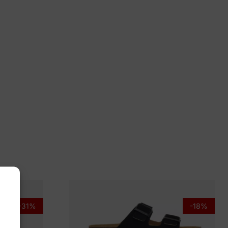
 10½, 7, 7½, 8½, 9, 9½
idus
00-80744 Ken
-31%
-18%