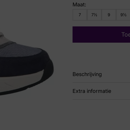
Maat:
7
7½
9
9½
To
Beschrijving
Extra informatie
89 71500-80744 Ken
Kleur
Bla
Nummer
43 