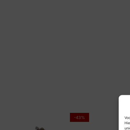
-43%
Voo
Hie
uni