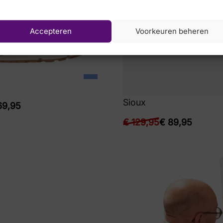
Accepteren
Voorkeuren beheren
Sioux
9,95
€
129,95
€
89,95