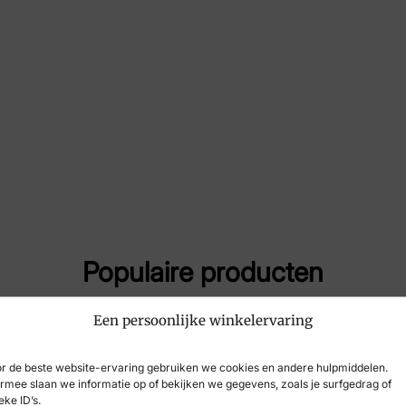
Maat
10,
Merk
Sol
Artikelnummer
715
Populaire producten
Een persoonlijke winkelervaring
-30%
r de beste website-ervaring gebruiken we cookies en andere hulpmiddelen.
rmee slaan we informatie op of bekijken we gegevens, zoals je surfgedrag of
eke ID’s.