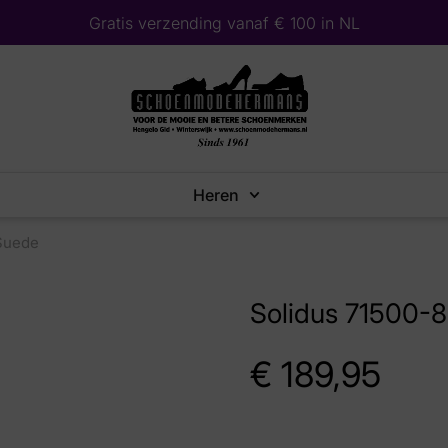
Gratis verzending vanaf € 100 in NL
Heren
Suede
Solidus 71500-
€
189,95