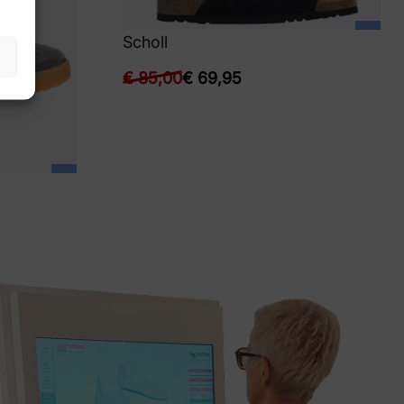
Scholl
€
85,00
€
69,95