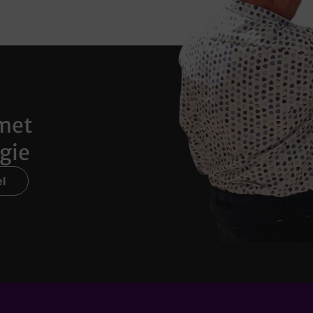
met
gie
l