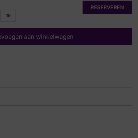
RESERVEREN
10
evoegen aan winkelwagen
uw Suede
33 9397