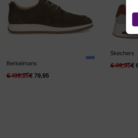
Skechers
Berkelmans
€
99,95
€
6
€
139,95
€
79,95