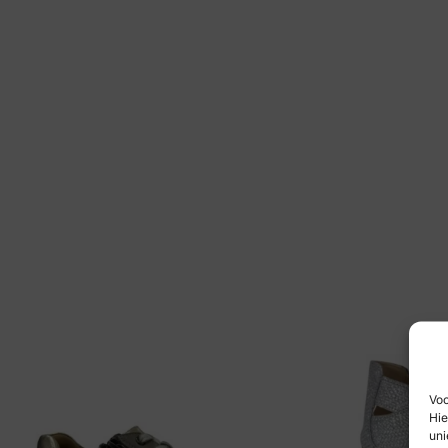
Voo
Hie
uni