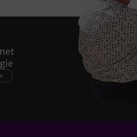
met
gie
l