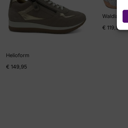
Waldlaufer
€
119,95
Helioform
€
149,95