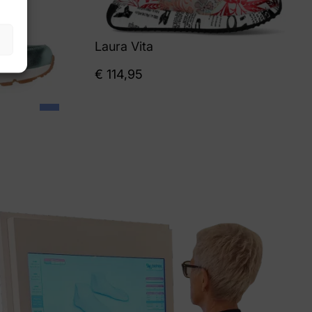
Laura Vita
€
114,95