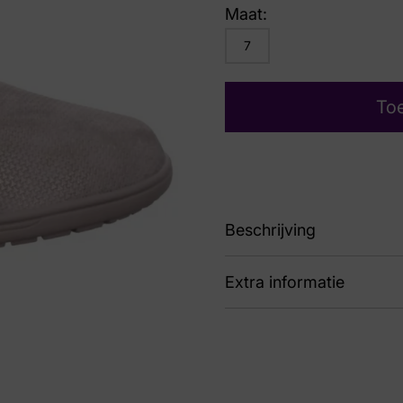
Maat:
7
To
Beschrijving
Extra informatie
87 Kate K
Kleur
Gri
Nummer
52 