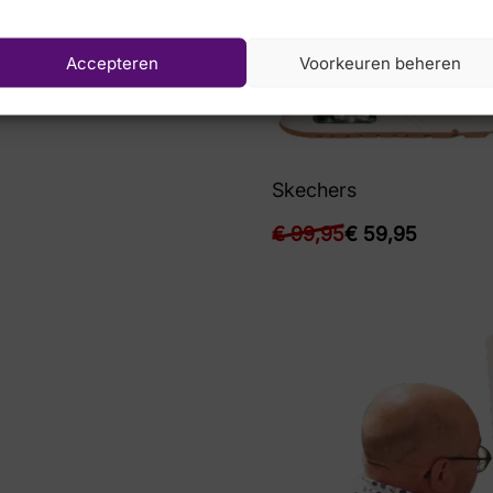
Accepteren
Voorkeuren beheren
Skechers
€
99,95
€
59,95