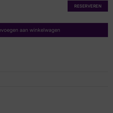
RESERVEREN
evoegen aan winkelwagen
js suede
15 8031