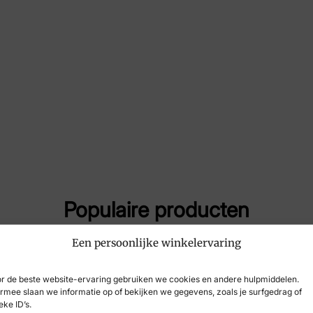
Maat
6½,
Merk
Sol
Artikelnummer
29
Populaire producten
Een persoonlijke winkelervaring
r de beste website-ervaring gebruiken we cookies en andere hulpmiddelen.
rmee slaan we informatie op of bekijken we gegevens, zoals je surfgedrag of
eke ID’s.