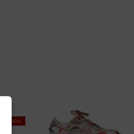
 7
idus
506 20720
-40%