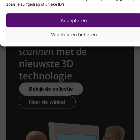
zoals je surfgedrag of unieke ID’s.
K
Accepteren
Voorkeuren beheren
Laat uw voeten
scannen
met de
nieuwste 3D
technologie
Bekijk de collectie
Naar de winkel