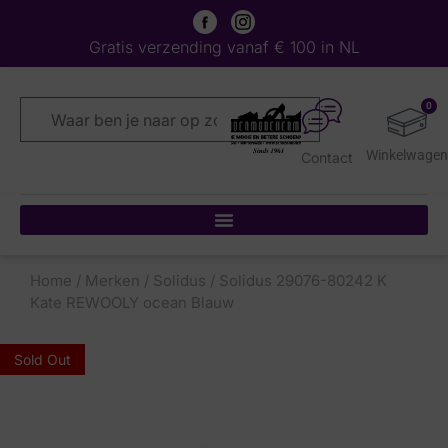
Gratis verzending vanaf € 100 in NL
0
Contact
Home
/
Merken
/
Solidus
/ Solidus 29076-80242 K
Kate REWOOLY ocean Blauw
Sold Out