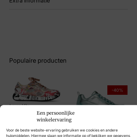
Extra informatie
29076-80242 K Kate REWOOLY ocean
Nummer
86 32 9658
Kleur
Blauw
Populaire producten
Maat
4, 6, 7, 7½
Merk
-40%
Solidus
Laura Vita
Artikelnummer
Een persoonlijke
€
114,95
winkelervaring
29076-80242 K Kate REWOOLY ocean
Skechers
Voor de beste website-ervaring gebruiken we cookies en andere
Breedtemaat
€
99,95
€
59,95
hulpmiddelen. Hiermee slaan we informatie op of bekijken we gegevens,