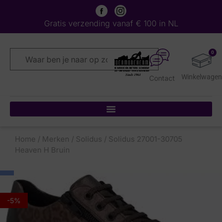
Gratis verzending vanaf € 100 in NL
0
Contact
Home
/
Merken
/
Solidus
/ Solidus 27001-30705
Heaven H Bruin
-5%