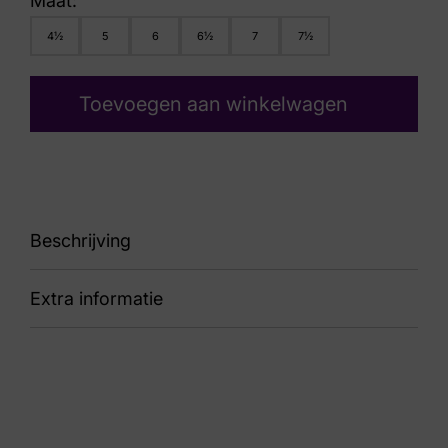
Maat:
4½
5
6
6½
7
7½
Toevoegen aan winkelwagen
Beschrijving
Extra informatie
88 27001-30705 Heaven H
Kleur
Bruin
Nummer