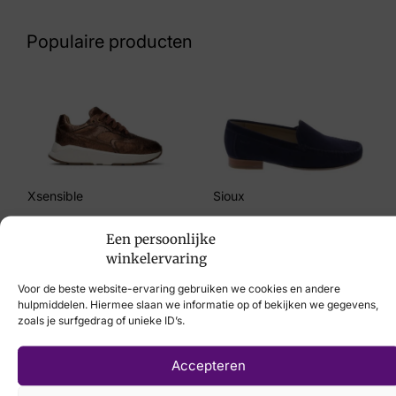
60 26 8716
Populaire producten
Maat
4½, 5, 6, 6½, 7, 7½
Merk
Solidus
Artikelnummer
Xsensible
Sioux
27001-30705 Heaven H
€
249,95
€
109,95
Een persoonlijke
Breedtemaat
winkelervaring
H
Voor de beste website-ervaring gebruiken we cookies en andere
hulpmiddelen. Hiermee slaan we informatie op of bekijken we gegevens,
zoals je surfgedrag of unieke ID’s.
Laat uw voeten
Accepteren
scannen
met de