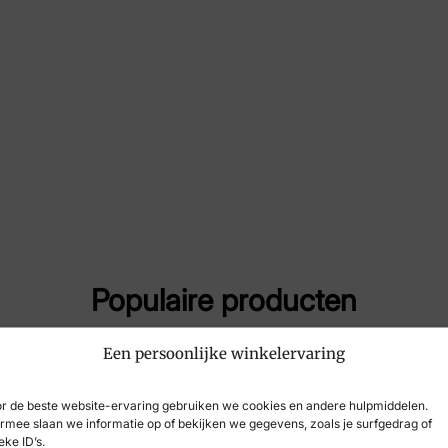
Merk
Ske
Artikelnummer
73
Populaire producten
Een persoonlijke winkelervaring
r de beste website-ervaring gebruiken we cookies en andere hulpmiddelen.
rmee slaan we informatie op of bekijken we gegevens, zoals je surfgedrag of
eke ID’s.