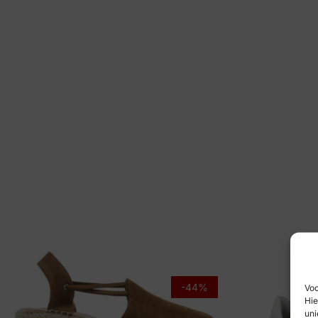
-44%
Voo
Hie
uni