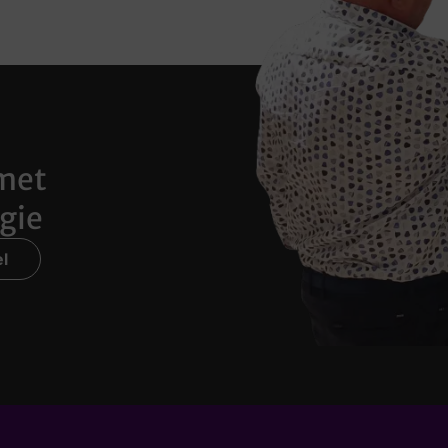
met
gie
l