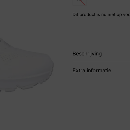
Dit product is nu niet op vo
Beschrijving
Extra informatie
89 73690 Uno W
Kleur
Wit
Nummer
60 
Maat
39