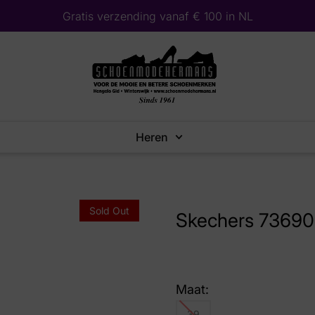
Gratis verzending vanaf € 100 in NL
Heren
Sold Out
Skechers 73690
Maat:
39