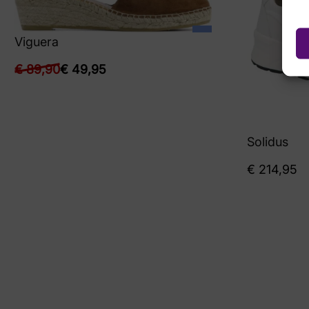
Viguera
€
89,90
€
49,95
Solidus
€
214,95