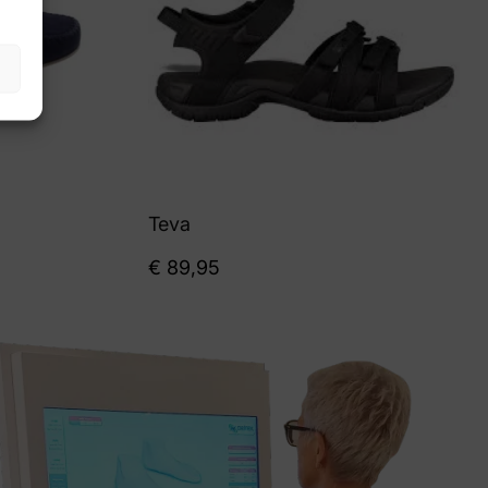
Teva
€
89,95