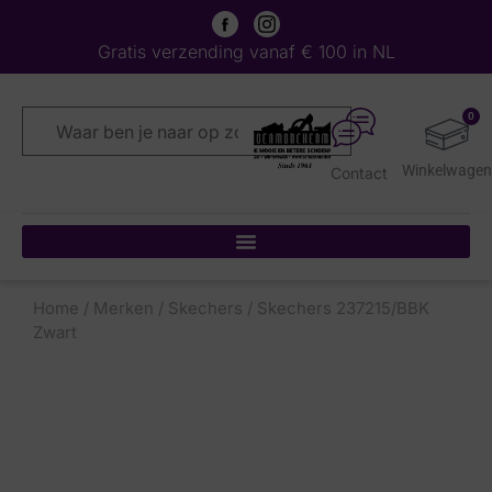
Gratis verzending vanaf € 100 in NL
0
Contact
Home
/
Merken
/
Skechers
/ Skechers 237215/BBK
Zwart