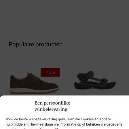
Kleur
Zwart
Nummer
42 10 7739
Populaire producten
Maat
47
Merk
-43%
Skechers
Artikelnummer
Teva
237215/BBK
Een persoonlijke
€
109,95
winkelervaring
Berkelmans
Voor de beste website-ervaring gebruiken we cookies en andere
€
139,95
€
79,95
hulpmiddelen. Hiermee slaan we informatie op of bekijken we gegevens,