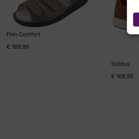
Finn Comfort
€
189,95
Solidus
€
169,95