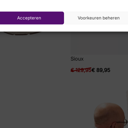
Accepteren
Voorkeuren beheren
Sioux
€
129,95
€
89,95