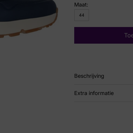
Maat:
44
To
Beschrijving
Extra informatie
88 183004 NVY Uno
Kleur
Bl
Nummer
43 