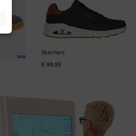
Skechers
€
99,95