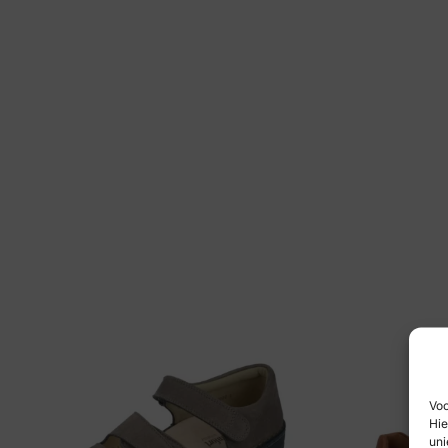
Voo
Hie
uni