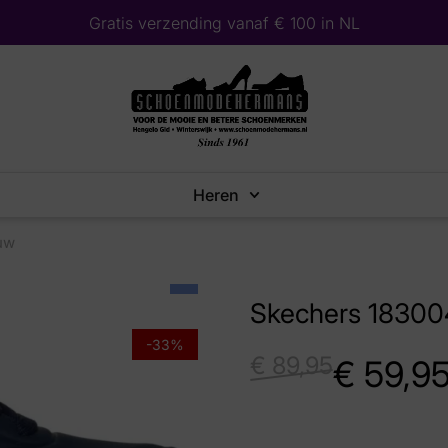
Gratis verzending vanaf € 100 in NL
Heren
uw
Skechers 1830
-33%
€
89,95
€
59,9