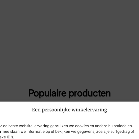
Maat
44
Merk
Ske
Artikelnummer
18
Populaire producten
Een persoonlijke winkelervaring
r de beste website-ervaring gebruiken we cookies en andere hulpmiddelen.
rmee slaan we informatie op of bekijken we gegevens, zoals je surfgedrag of
eke ID’s.