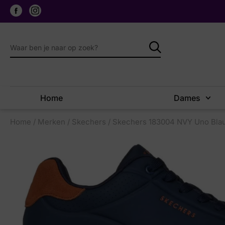
Home
Dames
Home
/
Merken
/
Skechers
/ Skechers 183004 NVY Uno Bla