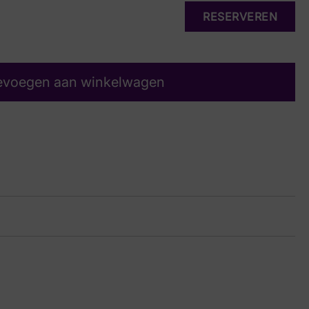
RESERVEREN
evoegen aan winkelwagen
auw
32 8877