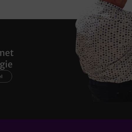
met
gie
l