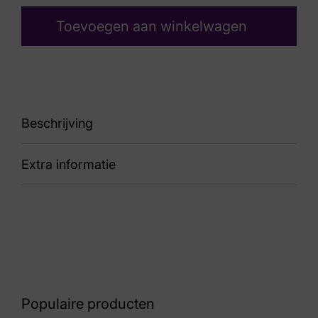
Toevoegen aan winkelwagen
Beschrijving
Extra informatie
88 183004 BBK Uno
Kleur
Zwart
Nummer
43 10 8831
Populaire producten