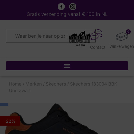
Gratis verzending vanaf € 100 in NL
0
Contact
Home
/
Merken
/
Skechers
/ Skechers 183004 BBK
Uno Zwart
-22%