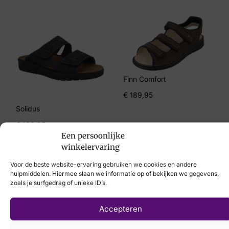
Maat
43, 45
Merk
Skechers
Artikelnummer
Finn Comfort
183004 BBK Uno
€
189,95
Solidus
€
129,95
Een persoonlijke
winkelervaring
Voor de beste website-ervaring gebruiken we cookies en andere
hulpmiddelen. Hiermee slaan we informatie op of bekijken we gegevens,
zoals je surfgedrag of unieke ID’s.
Laat uw voeten
scannen
met de
Accepteren