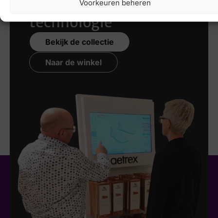
nieuwste 3D
Voorkeuren beheren
technologie
Bekijk de collectie
Naar de winkel