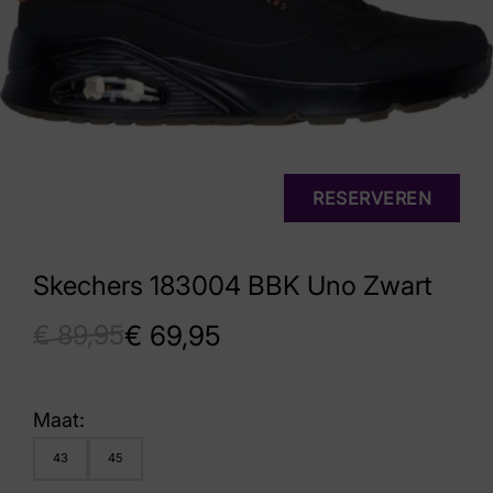
RESERVEREN
Skechers 183004 BBK Uno Zwart
€
89,95
€
69,95
Maat:
43
45