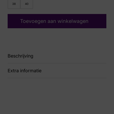
38
40
Toevoegen aan winkelwagen
Beschrijving
Extra informatie
88 177142 BBK Uno Shiny
Kleur
Zwart Lak
Nummer