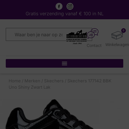
Gratis verzending vanaf € 100 in NL
0
Contact
Home
/
Merken
/
Skechers
/ Skechers 177142 BBK
Uno Shiny Zwart Lak