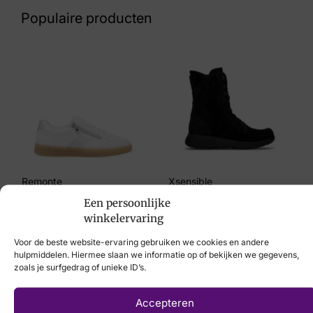
60 9 8879
Populaire producten
Maat
38, 40, 42
Merk
Skechers
Artikelnummer
177142 BBK Uno Shiny
Remonte
Xsensible
Een persoonlijke
€
89,95
€
259,95
winkelervaring
Voor de beste website-ervaring gebruiken we cookies en andere
hulpmiddelen. Hiermee slaan we informatie op of bekijken we gegevens,
zoals je surfgedrag of unieke ID’s.
Laat uw voeten
Accepteren